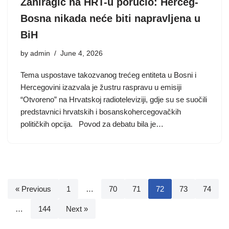
Zahiragić na HRT-u poručio: Herceg-
Bosna nikada neće biti napravljena u
BiH
by
admin
June 4, 2026
Tema uspostave takozvanog trećeg entiteta u Bosni i
Hercegovini izazvala je žustru raspravu u emisiji
“Otvoreno” na Hrvatskoj radioteleviziji, gdje su se suočili
predstavnici hrvatskih i bosanskohercegovačkih
političkih opcija. Povod za debatu bila je…
« Previous
1
…
70
71
72
73
74
…
144
Next »