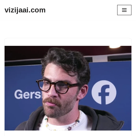
vizijaai.com
Skip
to
content