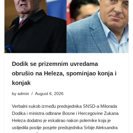
Dodik se prizemnim uvredama
obrušio na Heleza, spominjao konja i
konjak
by
admin
August 6, 2026
Verbalni sukob između predsjednika SNSD-a Milorada
Dodika i ministra odbrane Bosne i Hercegovine Zukana
Heleza dodatno je eskalirao nakon polemike koja je
uslijedila poslije posjete predsjednika Srbije Aleksandra