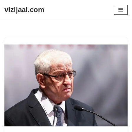
vizijaai.com
Skip
to
content