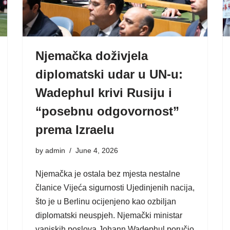
Njemačka doživjela
diplomatski udar u UN-u:
Wadephul krivi Rusiju i
“posebnu odgovornost”
prema Izraelu
by
admin
June 4, 2026
Njemačka je ostala bez mjesta nestalne
članice Vijeća sigurnosti Ujedinjenih nacija,
što je u Berlinu ocijenjeno kao ozbiljan
diplomatski neuspjeh. Njemački ministar
vanjskih poslova Johann Wadephul poručio