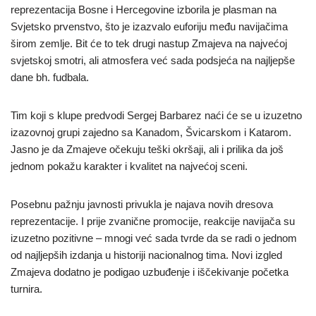
reprezentacija Bosne i Hercegovine izborila je plasman na
Svjetsko prvenstvo, što je izazvalo euforiju među navijačima
širom zemlje. Bit će to tek drugi nastup Zmajeva na najvećoj
svjetskoj smotri, ali atmosfera već sada podsjeća na najljepše
dane bh. fudbala.
Tim koji s klupe predvodi Sergej Barbarez naći će se u izuzetno
izazovnoj grupi zajedno sa Kanadom, Švicarskom i Katarom.
Jasno je da Zmajeve očekuju teški okršaji, ali i prilika da još
jednom pokažu karakter i kvalitet na najvećoj sceni.
Posebnu pažnju javnosti privukla je najava novih dresova
reprezentacije. I prije zvanične promocije, reakcije navijača su
izuzetno pozitivne – mnogi već sada tvrde da se radi o jednom
od najljepših izdanja u historiji nacionalnog tima. Novi izgled
Zmajeva dodatno je podigao uzbuđenje i iščekivanje početka
turnira.