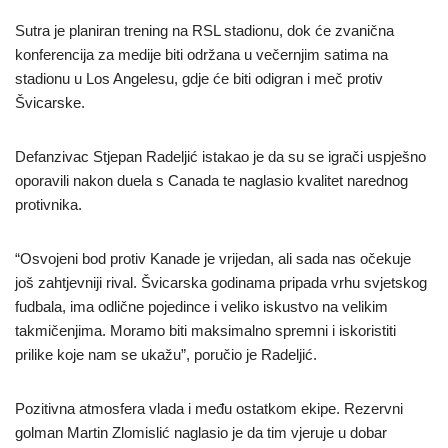
Sutra je planiran trening na RSL stadionu, dok će zvanična
konferencija za medije biti održana u večernjim satima na
stadionu u Los Angelesu, gdje će biti odigran i meč protiv
Švicarske.
Defanzivac Stjepan Radeljić istakao je da su se igrači uspješno
oporavili nakon duela s Canada te naglasio kvalitet narednog
protivnika.
“Osvojeni bod protiv Kanade je vrijedan, ali sada nas očekuje
još zahtjevniji rival. Švicarska godinama pripada vrhu svjetskog
fudbala, ima odlične pojedince i veliko iskustvo na velikim
takmičenjima. Moramo biti maksimalno spremni i iskoristiti
prilike koje nam se ukažu”, poručio je Radeljić.
Pozitivna atmosfera vlada i među ostatkom ekipe. Rezervni
golman Martin Zlomislić naglasio je da tim vjeruje u dobar