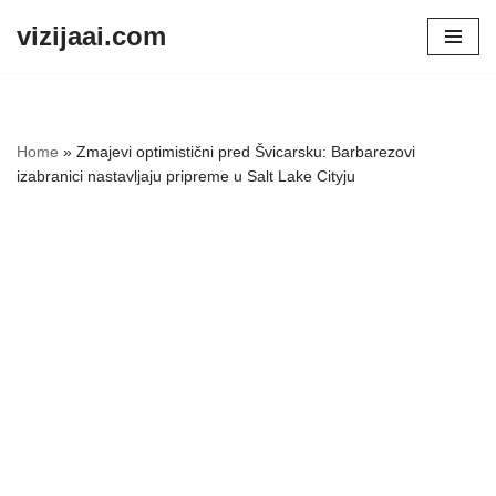
vizijaai.com
Skip
to
content
Home
»
Zmajevi optimistični pred Švicarsku: Barbarezovi
izabranici nastavljaju pripreme u Salt Lake Cityju