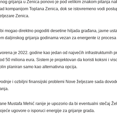
nog grijanja u Zenica ponovo je pod velikim znakom pitanja nak
nad kompanijom Toplana Zenica, dok se istovremeno vodi postup
eljezare Zenica.
 bi mogao direktno pogoditi desetine hiljada građana, javne usta
tem daljinskog grijanja godinama vezan za energente iz procesa 
orena je 2022. godine kao jedan od najvećih infrastrukturnih pr
 od 50 miliona eura. Sistem je projektovan da koristi koksni i vis
plin planiran samo kao alternativna opcija.
odnje i ozbiljni finansijski problemi Nove željezare sada dovod
anja.
lane Mustafa Mehić ranije je upozorio da bi eventualni stečaj Ž
tojeće ugovore o isporuci energije za grijanje grada.