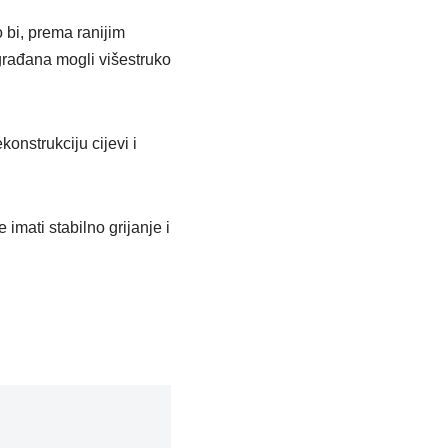
 bi, prema ranijim
građana mogli višestruko
onstrukciju cijevi i
mati stabilno grijanje i