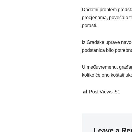
Dodatni problem predsta
procjenama, povećalo tr
porasti.
Iz Gradske uprave navode
podstanica bilo potrebn
U međuvremenu, građani 
koliko će ono koštati uk
Post Views:
51
Leave a Re