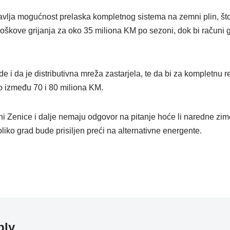
vlja mogućnost prelaska kompletnog sistema na zemni plin, što
oškove grijanja za oko 35 miliona KM po sezoni, dok bi računi 
 i da je distributivna mreža zastarjela, te da bi za kompletnu rek
o između 70 i 80 miliona KM.
Zenice i dalje nemaju odgovor na pitanje hoće li naredne zime i
oliko grad bude prisiljen preći na alternativne energente.
ply