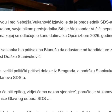
avdu i red Nebojša Vukanović izjavio je da je predsjednik SDS
lom, savjetnikom predsjednika Srbije Aleksandar Vučić, nepos
a kojoj se odlučuje o kandidatima za Opće izbore 2026. godin
lj sastanka bio pritisak na Blanušu da odustane od kandidature 
st Draško Stanivuković.
 veliki politički pritisci dolaze iz Beograda, a podršku Stanivu
 članova SDS-a.
a će biti epilog, vidjet ćemo nakon sjednice”, poručio je Vukan
nice Glavnog odbora SDS-a.