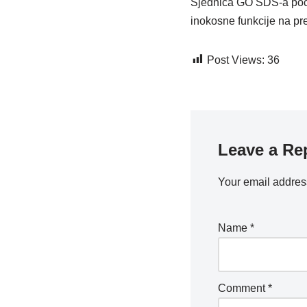
Sjednica GO SDS-a počel
inokosne funkcije na pr
Post Views:
36
Leave a Re
Your email address
Name
*
Comment
*