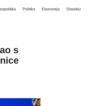
eopolitika
Politika
Ekonomija
Showbiz
tao s
nice