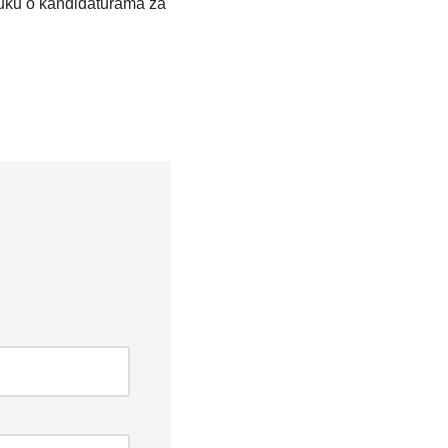
luku o kandidaturama za