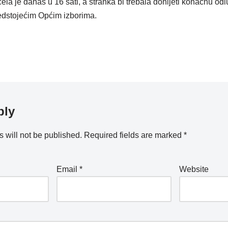
a je danas u 16 sati, a stranka bi trebala donijeti konačnu od
edstojećim Općim izborima.
ply
 will not be published.
Required fields are marked
*
Email
*
Website