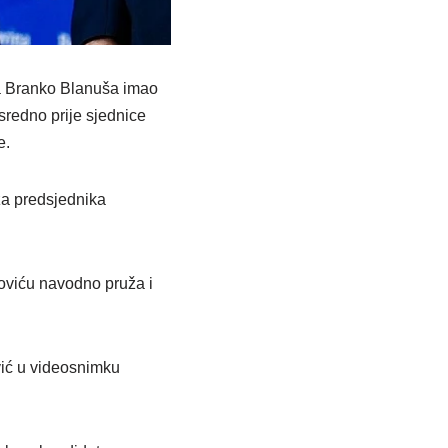
-a Branko Blanuša imao
redno prije sjednice
e.
za predsjednika
koviću navodno pruža i
ović u videosnimku