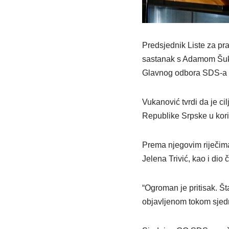
Predsjednik Liste za pr
sastanak s Adamom Šuka
Glavnog odbora SDS-a n
Vukanović tvrdi da je ci
Republike Srpske u kori
Prema njegovim riječima,
Jelena Trivić, kao i dio
“Ogroman je pritisak. Št
objavljenom tokom sjed