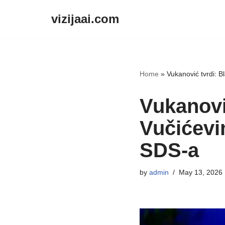
vizijaai.com
Skip
to
content
Home
»
Vukanović tvrdi: 
Vukanovi
Vučićevi
SDS-a
by
admin
May 13, 2026