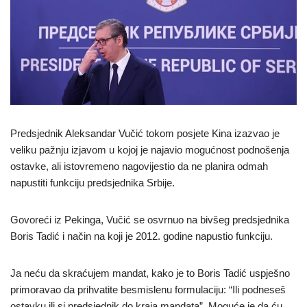
Predsjednik Aleksandar Vučić tokom posjete Kina izazvao je
veliku pažnju izjavom u kojoj je najavio mogućnost podnošenja
ostavke, ali istovremeno nagovijestio da ne planira odmah
napustiti funkciju predsjednika Srbije.
Govoreći iz Pekinga, Vučić se osvrnuo na bivšeg predsjednika
Boris Tadić i način na koji je 2012. godine napustio funkciju.
Ja neću da skraćujem mandat, kako je to Boris Tadić uspješno
primoravao da prihvatite besmislenu formulaciju: “Ili podneseš
ostavku ili si predsjednik do kraja mandata”. Moguće je da ću