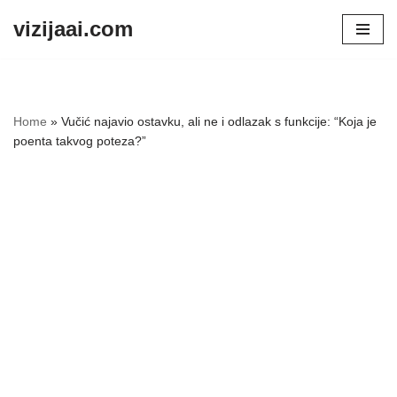
vizijaai.com
Skip
to
content
Home
»
Vučić najavio ostavku, ali ne i odlazak s funkcije: “Koja je
poenta takvog poteza?”