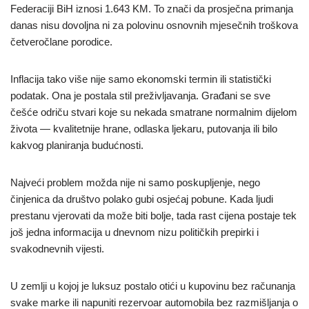
Federaciji BiH iznosi 1.643 KM. To znači da prosječna primanja
danas nisu dovoljna ni za polovinu osnovnih mjesečnih troškova
četveročlane porodice.
Inflacija tako više nije samo ekonomski termin ili statistički
podatak. Ona je postala stil preživljavanja. Građani se sve
češće odriču stvari koje su nekada smatrane normalnim dijelom
života — kvalitetnije hrane, odlaska ljekaru, putovanja ili bilo
kakvog planiranja budućnosti.
Najveći problem možda nije ni samo poskupljenje, nego
činjenica da društvo polako gubi osjećaj pobune. Kada ljudi
prestanu vjerovati da može biti bolje, tada rast cijena postaje tek
još jedna informacija u dnevnom nizu političkih prepirki i
svakodnevnih vijesti.
U zemlji u kojoj je luksuz postalo otići u kupovinu bez računanja
svake marke ili napuniti rezervoar automobila bez razmišljanja o