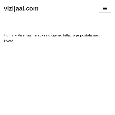
vizijaai.com
Skip
to
content
Home
»
Više nas ne šokiraju cijene: Inflacija je postala način
života