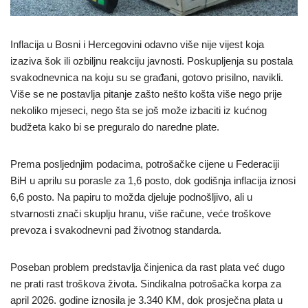
Inflacija u Bosni i Hercegovini odavno više nije vijest koja
izaziva šok ili ozbiljnu reakciju javnosti. Poskupljenja su postala
svakodnevnica na koju su se građani, gotovo prisilno, navikli.
Više se ne postavlja pitanje zašto nešto košta više nego prije
nekoliko mjeseci, nego šta se još može izbaciti iz kućnog
budžeta kako bi se preguralo do naredne plate.
Prema posljednjim podacima, potrošačke cijene u Federaciji
BiH u aprilu su porasle za 1,6 posto, dok godišnja inflacija iznosi
6,6 posto. Na papiru to možda djeluje podnošljivo, ali u
stvarnosti znači skuplju hranu, više račune, veće troškove
prevoza i svakodnevni pad životnog standarda.
Poseban problem predstavlja činjenica da rast plata već dugo
ne prati rast troškova života. Sindikalna potrošačka korpa za
april 2026. godine iznosila je 3.340 KM, dok prosječna plata u