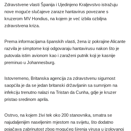
Zdravstvene vlasti Španija i Ujedinjeno Kraljevstvo istražuju
nove moguće slučajeve zaraze hantavirus povezane s
kruzerom MV Hondius, na kojem je već izbila ozbiljna
zdravstvena kriza.
Prema informacijama španskih vlasti, žena iz pokrajine Alicante
razvila je simptome koji odgovaraju hantavirusu nakon što je
putovala istim avionom kao i zaraženi putnik koji je kasnije
preminuo u Johannesburg.
Istovremeno, Britanska agencija za zdravstvenu sigurnost
saopćila je da se jedan britanski državljanin sa sumnjom na
infekciju trenutno nalazi na Tristan da Cunha, gdje je kruzer
pristao sredinom aprila.
Ostrvo, na kojem živi tek oko 200 stanovnika, smatra se
najudaljenijim naseljenim mjestom na svijetu, što dodatno
pojačava zabrinutost zbog mogućeg širenja virusa u izolovanoj