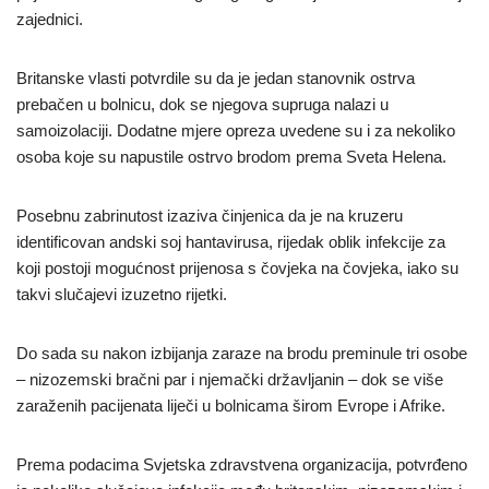
zajednici.
Britanske vlasti potvrdile su da je jedan stanovnik ostrva
prebačen u bolnicu, dok se njegova supruga nalazi u
samoizolaciji. Dodatne mjere opreza uvedene su i za nekoliko
osoba koje su napustile ostrvo brodom prema Sveta Helena.
Posebnu zabrinutost izaziva činjenica da je na kruzeru
identificovan andski soj hantavirusa, rijedak oblik infekcije za
koji postoji mogućnost prijenosa s čovjeka na čovjeka, iako su
takvi slučajevi izuzetno rijetki.
Do sada su nakon izbijanja zaraze na brodu preminule tri osobe
– nizozemski bračni par i njemački državljanin – dok se više
zaraženih pacijenata liječi u bolnicama širom Evrope i Afrike.
Prema podacima Svjetska zdravstvena organizacija, potvrđeno