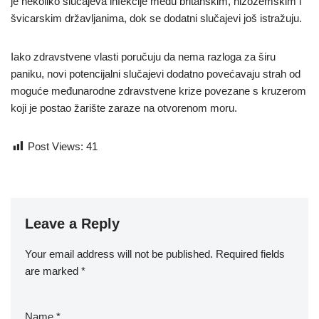
je nekoliko slučajeva infekcije među britanskim, nizozemskim i
švicarskim državljanima, dok se dodatni slučajevi još istražuju.
Iako zdravstvene vlasti poručuju da nema razloga za širu
paniku, novi potencijalni slučajevi dodatno povećavaju strah od
moguće međunarodne zdravstvene krize povezane s kruzerom
koji je postao žarište zaraze na otvorenom moru.
Post Views:
41
Leave a Reply
Your email address will not be published.
Required fields
are marked
*
Name
*