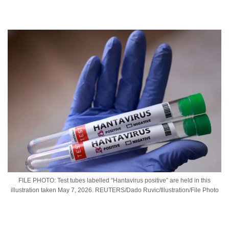
FILE PHOTO: Test tubes labelled “Hantavirus positive” are held in this
illustration taken May 7, 2026. REUTERS/Dado Ruvic/Illustration/File Photo