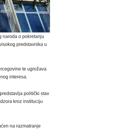
g naroda o pokretanju
 visokog predstavnika u
ercegovine te ugrožava
lnog interesa.
redstavlja politički stav
ora kroz instituciju
pućen na razmatranje