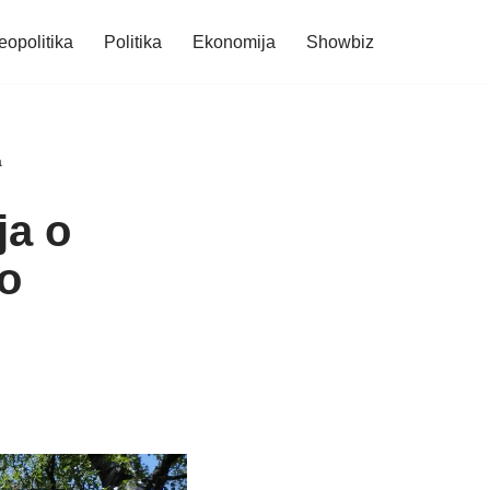
eopolitika
Politika
Ekonomija
Showbiz
a
ja o
o