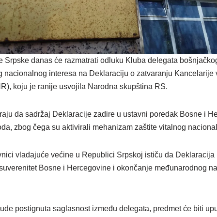
e Srpske danas će razmatrati odluku Kluba delegata bošnjačko
og nacionalnog interesa na Deklaraciju o zatvaranju Kancelarije
R), koju je ranije usvojila Narodna skupština RS.
raju da sadržaj Deklaracije zadire u ustavni poredak Bosne i H
oda, zbog čega su aktivirali mehanizam zaštite vitalnog naciona
nici vladajuće većine u Republici Srpskoj ističu da Deklaracija p
suverenitet Bosne i Hercegovine i okončanje međunarodnog nadz
bude postignuta saglasnost između delegata, predmet će biti u