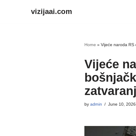
vizijaai.com
Skip
to
content
Home
»
Vijeće naroda RS 
Vijeće n
bošnjačk
zatvaran
by
admin
June 10, 2026