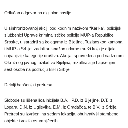
Odlučan odgovor na digitalno nasilje
U sinhronizovanoj akciji pod kodnim nazivom “Karika”, policijski
službenici Uprave kriminalističke policije MUP-a Republike
Srpske, u saradnji sa kolegama iz Bijeljine, Tuzlanskog kantona
i MUP-a Srbije, zadali su snažan udarac mreži koja je ciljala
najranjivije kategorije društva. Akcija, sprovedena pod nadzorom
Okružnog javnog tužilaštva Bijeljina, rezultirala je hapšenjem
šest osoba na području BiH i Srbije.
Detalji hapšenja i pretresa
Slobode su lišena lica inicijala B.A. i P.D. iz Bijeljine, D.T. iz
Lopara, D.N. iz Ugljevika, E.M. iz Gradačca, te B.V. iz Srbije.
Pretresi su izvršeni na sedam lokacija, obuhvativši stambene
objekte i vozila osumnjičenih.