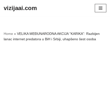
vizijaai.com
Skip
to
content
Home
»
VELIKA MEĐUNARODNA AKCIJA “KARIKA”: Razbijen
lanac internet predatora u BiH i Srbiji, uhapšeno šest osoba