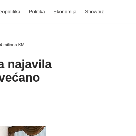
eopolitika
Politika
Ekonomija
Showbiz
04 miliona KM
a najavila
ovećano