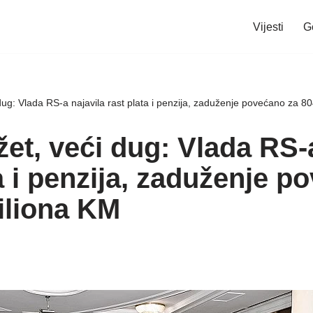
Vijesti
G
dug: Vlada RS-a najavila rast plata i penzija, zaduženje povećano za 8
et, veći dug: Vlada RS-
a i penzija, zaduženje p
iliona KM