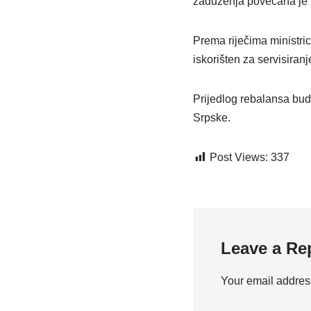
zaduženja povećana je z
Prema riječima ministrice
iskorišten za servisiran
Prijedlog rebalansa bud
Srpske.
Post Views:
337
Leave a Re
Your email address