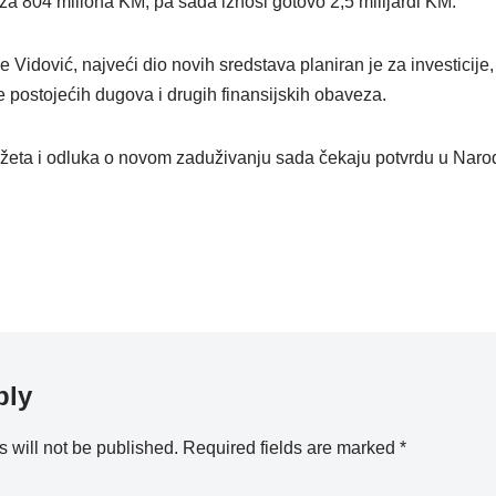
a 804 miliona KM, pa sada iznosi gotovo 2,5 milijardi KM.
 Vidović, najveći dio novih sredstava planiran je za investicije, 
je postojećih dugova i drugih finansijskih obaveza.
žeta i odluka o novom zaduživanju sada čekaju potvrdu u Naro
ply
 will not be published.
Required fields are marked
*