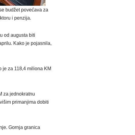
 se budžet povećava za
toru i penzija.
u od augusta biti
rilu. Kako je pojasnila,
o je za 118,4 miliona KM
KM za jednokratnu
višim primanjima dobiti
nje. Gornja granica