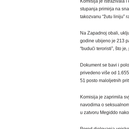
Komisija je istraživala 
stupanja primirja na sn
takozvanu “žutu liniju” r
Na Zapadnoj obali, uklj
godine ubijeno je 213 pa
“budući teroristi”, što j
Dokument se bavi i polo
privedeno više od 1.65
51 posto maloljetnih pri
Komisija je zaprimila sv
navodima o seksualnom n
u zatvoru Megiddo nako
Pored djelovanja vojske,