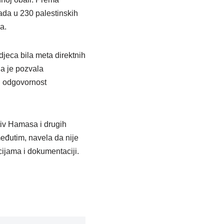
ada u 230 palestinskih
a.
djeca bila meta direktnih
ja je pozvala
di odgovornost
otiv Hamasa i drugih
međutim, navela da nije
cijama i dokumentaciji.