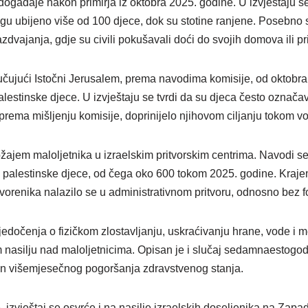
i događaje nakon primirja iz oktobra 2025. godine. U izvještaju 
agu ubijeno više od 100 djece, dok su stotine ranjene. Posebno 
azdvajanja, gdje su civili pokušavali doći do svojih domova ili pri
učujući Istočni Jerusalem, prema navodima komisije, od oktobra
lestinske djece. U izvještaju se tvrdi da su djeca često označavan
e, prema mišljenju komisije, doprinijelo njihovom ciljanju tokom vo
žajem maloljetnika u izraelskim pritvorskim centrima. Navodi se
5 palestinske djece, od čega oko 600 tokom 2025. godine. Kra
tvorenika nalazilo se u administrativnom pritvoru, odnosno bez 
jedočenja o fizičkom zlostavljanju, uskraćivanju hrane, vode i m
asilju nad maloljetnicima. Opisan je i slučaj sedamnaestogodi
n višemjesečnog pogoršanja zdravstvenog stanja.
 izvještaj se osvrće i na nasilje izraelskih doseljenika na Zapa