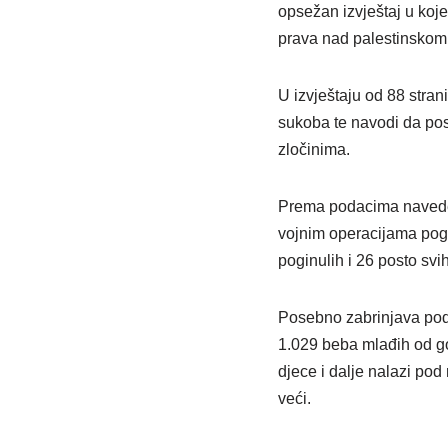
opsežan izvještaj u koj
prava nad palestinskom
U izvještaju od 88 stra
sukoba te navodi da post
zločinima.
Prema podacima naveden
vojnim operacijama pogi
poginulih i 26 posto svi
Posebno zabrinjava pod
1.029 beba mlađih od go
djece i dalje nalazi pod
veći.