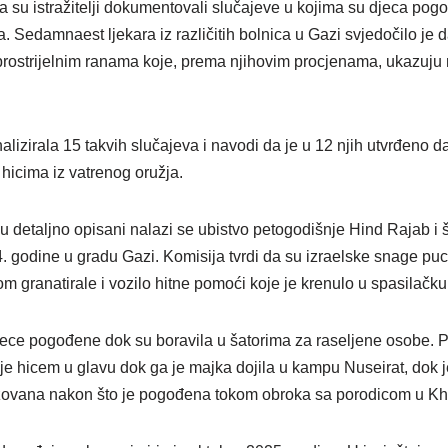
da su istražitelji dokumentovali slučajeve u kojima su djeca po
ela. Sedamnaest ljekara iz različitih bolnica u Gazi svjedočilo je da 
rostrijelnim ranama koje, prema njihovim procjenama, ukazuju 
nalizirala 15 takvih slučajeva i navodi da je u 12 njih utvrđeno d
hicima iz vatrenog oružja.
u detaljno opisani nalazi se ubistvo petogodišnje Hind Rajab i 
. godine u gradu Gazi. Komisija tvrdi da su izraelske snage puc
om granatirale i vozilo hitne pomoći koje je krenulo u spasilačku
jece pogođene dok su boravila u šatorima za raseljene osobe. P
 je hicem u glavu dok ga je majka dojila u kampu Nuseirat, dok 
lizovana nakon što je pogođena tokom obroka sa porodicom u K