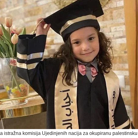
stražna komisija Ujedinjenih nacija za okupiranu palestinsku te