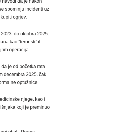
se navodi da je nakon
se spominju incidenti uz
kupiti ogrjev.
 2023. do oktobra 2025.
a kao “teroristi” ili
jnih operacija.
 da je od početka rata
jem decembra 2025. čak
formalne optužnice.
edicinske njege, kao i
šnjaka koji je preminuo
dnoj obali. Prema