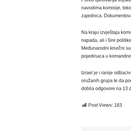
navodima komisije, toko
zajednica. Dokumentovani
Na kraju izvještaja komi
napada, ali i šire polit
Međunarodni krivični sud
pojedinaca u komandno
Izrael je i ranije odbac
oružanih grupa te da pod
dobila odgovore na 13 za
Post Views:
183