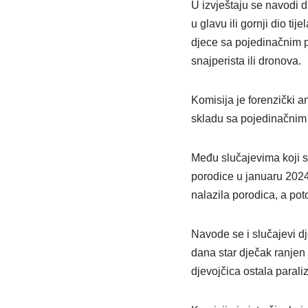
U izvještaju se navodi 
u glavu ili gornji dio tij
djece sa pojedinačnim p
snajperista ili dronova.
Komisija je forenzički a
skladu sa pojedinačnim 
Među slučajevima koji s
porodice u januaru 2024
nalazila porodica, a pot
Navode se i slučajevi d
dana star dječak ranjen
djevojčica ostala para