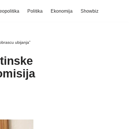
eopolitika
Politika
Ekonomija
Showbiz
“obrascu ubijanja”
stinske
omisija