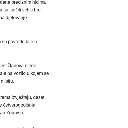
gođena preciznim hicima
su liječili veliki broj
na djelovanje
a su povrede bile u
šest članova njene
ale na vozilo u kojem se
 misiju.
rema izvještaju, deset
je četverogodišnja
han Younisu.