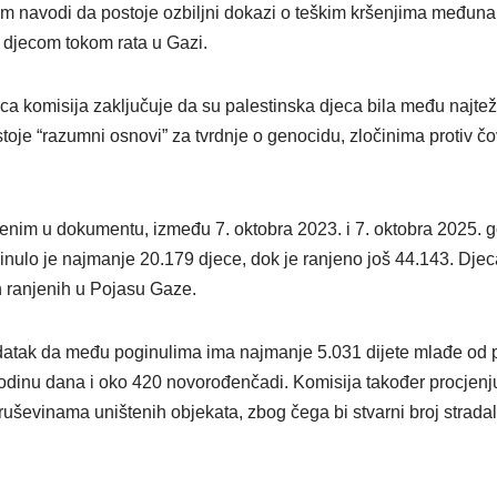
em navodi da postoje ozbiljni dokazi o teškim kršenjima među
 djecom tokom rata u Gazi.
nica komisija zaključuje da su palestinska djeca bila među naj
oje “razumni osnovi” za tvrdnje o genocidu, zločinima protiv čov
im u dokumentu, između 7. oktobra 2023. i 7. oktobra 2025. g
nulo je najmanje 20.179 djece, dok je ranjeno još 44.143. Djec
h ranjenih u Pojasu Gaze.
atak da među poginulima ima najmanje 5.031 dijete mlađe od pe
dinu dana i oko 420 novorođenčadi. Komisija također procjenju
 ruševinama uništenih objekata, zbog čega bi stvarni broj strada