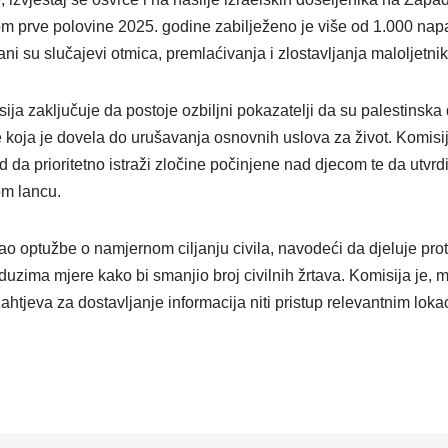
m prve polovine 2025. godine zabilježeno je više od 1.000 nap
 su slučajevi otmica, premlaćivanja i zlostavljanja maloljetnik
sija zaključuje da postoje ozbiljni pokazatelji da su palestinska 
ike koja je dovela do urušavanja osnovnih uslova za život. Komisi
 da prioritetno istraži zločine počinjene nad djecom te da utvr
m lancu.
ivao optužbe o namjernom ciljanju civila, navodeći da djeluje pr
uzima mjere kako bi smanjio broj civilnih žrtava. Komisija je, 
htjeva za dostavljanje informacija niti pristup relevantnim loka