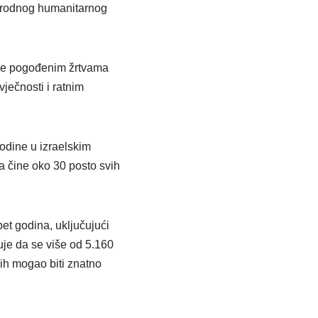
narodnog humanitarnog
teže pogođenim žrtvama
ječnosti i ratnim
odine u izraelskim
a čine oko 30 posto svih
t godina, uključujući
je da se više od 5.160
lih mogao biti znatno