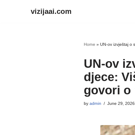
vizijaai.com
Skip
to
content
Home
»
UN-ov izvještaj o 
UN-ov izv
djece: Vi
govori o
by
admin
June 29, 2026