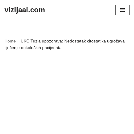
vizijaai.com
Skip
to
content
Home
»
UKC Tuzla upozorava: Nedostatak citostatika ugrožava
liječenje onkoloških pacijenata