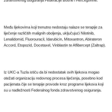
zdravstvenog osiguranja Federacije Bosne i Hercegovine.
Među lijekovima koji trenutno nedostaju nalaze se terapije za
liječenje različitih malignih oboljenja, uključujući Nilotinib,
Lenalidomid, Fluorouracil, Idarubicin, Mitoxantron, Abirateron
Accord, Etopozid, Docetaxel, Vinblastin te Aflibercept (Zaltrap).
Iz UKC-a Tuzla ističu da bi nedostatak ovih lijekova mogao
otežati organizaciju redovnog procesa liječenja, posebno kod
pacijenata čije se terapije provode kroz programe lijekova koji
su u nadležnosti Federalnog fonda zdravstvenog osiguranja.