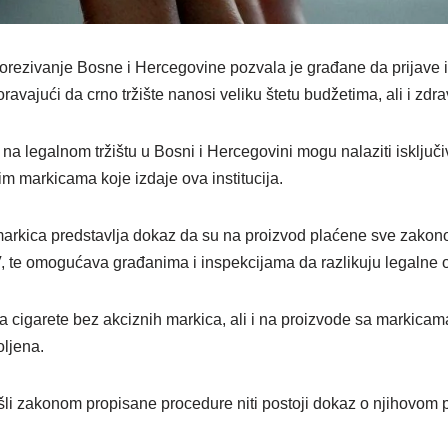
orezivanje Bosne i Hercegovine pozvala je građane da prijave 
ravajući da crno tržište nanosi veliku štetu budžetima, ali i zdr
na legalnom tržištu u Bosni i Hercegovini mogu nalaziti isključiv
m markicama koje izdaje ova institucija.
arkica predstavlja dokaz da su na proizvod plaćene sve zakon
V, te omogućava građanima i inspekcijama da razlikuju legalne 
cigarete bez akciznih markica, ali i na proizvode sa markicama
oljena.
šli zakonom propisane procedure niti postoji dokaz o njihovom por