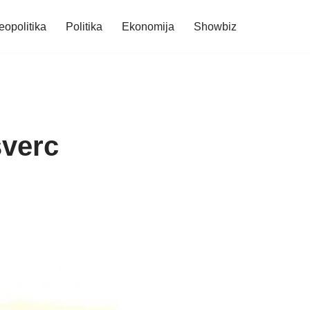
eopolitika
Politika
Ekonomija
Showbiz
šverc