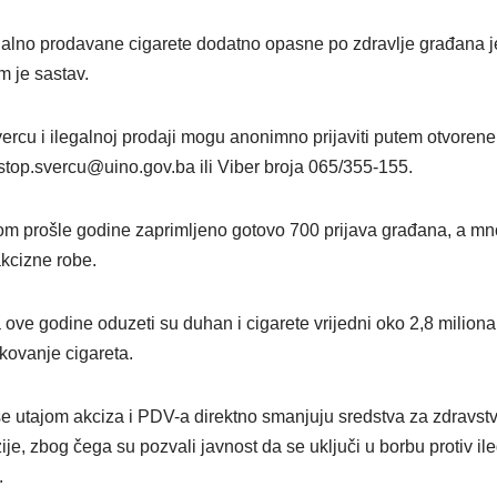
galno prodavane cigarete dodatno opasne po zdravlje građana je
m je sastav.
ercu i ilegalnoj prodaji mogu anonimno prijaviti putem otvorene 
stop.svercu@uino.gov.ba ili Viber broja 065/355-155.
om prošle godine zaprimljeno gotovo 700 prijava građana, a mn
kcizne robe.
ove godine oduzeti su duhan i cigarete vrijedni oko 2,8 miliona 
kovanje cigareta.
se utajom akciza i PDV-a direktno smanjuju sredstva za zdravstvo
ije, zbog čega su pozvali javnost da se uključi u borbu protiv il
.