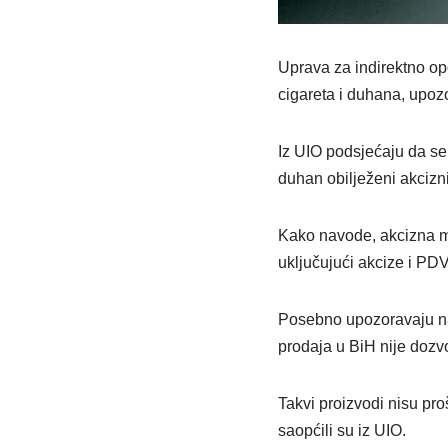
Uprava za indirektno op
cigareta i duhana, upozo
Iz UIO podsjećaju da se 
duhan obilježeni akcizni
Kako navode, akcizna m
uključujući akcize i PD
Posebno upozoravaju na 
prodaja u BiH nije dozv
Takvi proizvodi nisu pro
saopćili su iz UIO.