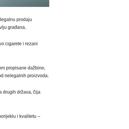
ilegalnu prodaju
avlju građana.
o cigarete i rezani
om propisane dažbine,
od nelegalnih proizvoda.
 drugih država, čija
ijeklu i kvalitetu –