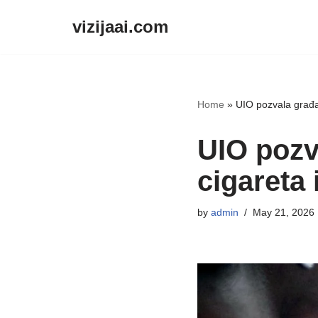
vizijaai.com
Skip
to
content
Home
»
UIO pozvala građa
UIO pozv
cigareta
by
admin
May 21, 2026