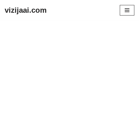
vizijaai.com
Skip
to
content