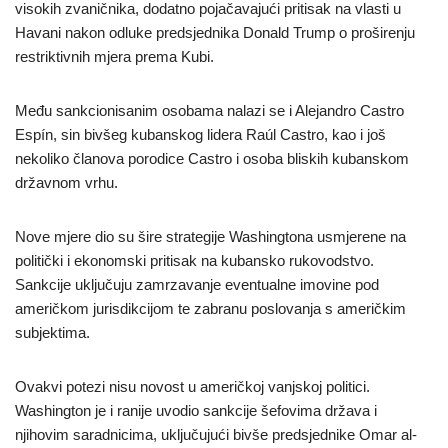
visokih zvaničnika, dodatno pojačavajući pritisak na vlasti u
Havani nakon odluke predsjednika Donald Trump o proširenju
restriktivnih mjera prema Kubi.
Među sankcionisanim osobama nalazi se i Alejandro Castro
Espín, sin bivšeg kubanskog lidera Raúl Castro, kao i još
nekoliko članova porodice Castro i osoba bliskih kubanskom
državnom vrhu.
Nove mjere dio su šire strategije Washingtona usmjerene na
politički i ekonomski pritisak na kubansko rukovodstvo.
Sankcije uključuju zamrzavanje eventualne imovine pod
američkom jurisdikcijom te zabranu poslovanja s američkim
subjektima.
Ovakvi potezi nisu novost u američkoj vanjskoj politici.
Washington je i ranije uvodio sankcije šefovima država i
njihovim saradnicima, uključujući bivše predsjednike Omar al-