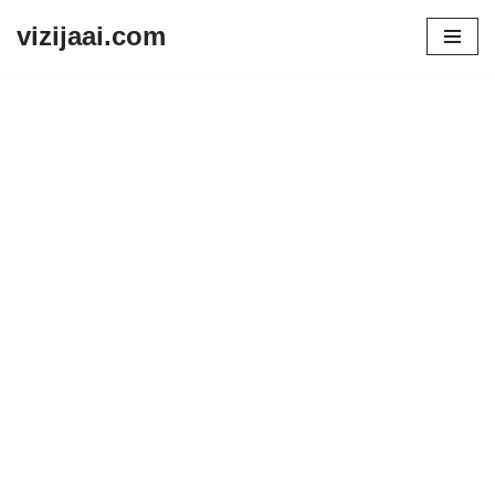
vizijaai.com
Skip
to
content