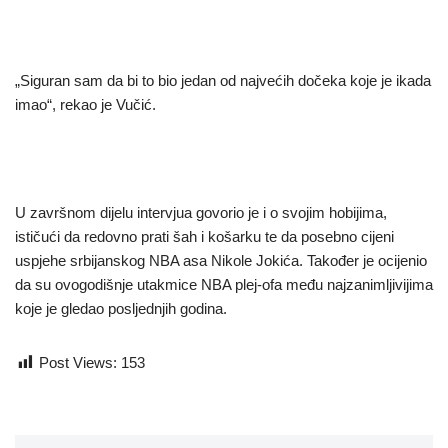
„Siguran sam da bi to bio jedan od najvećih dočeka koje je ikada
imao“, rekao je Vučić.
U završnom dijelu intervjua govorio je i o svojim hobijima,
ističući da redovno prati šah i košarku te da posebno cijeni
uspjehe srbijanskog NBA asa Nikole Jokića. Također je ocijenio
da su ovogodišnje utakmice NBA plej-ofa među najzanimljivijima
koje je gledao posljednjih godina.
Post Views:
153