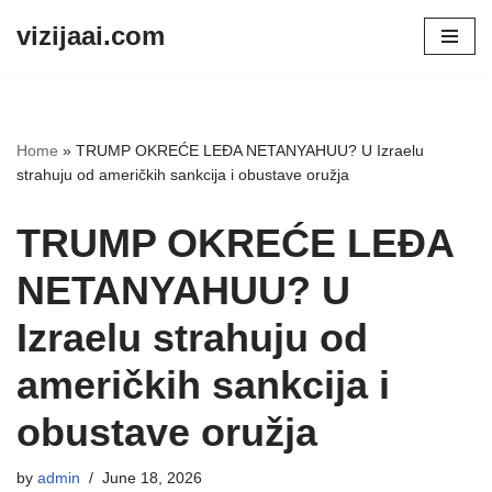
vizijaai.com
Skip
to
content
Home
»
TRUMP OKREĆE LEĐA NETANYAHUU? U Izraelu
strahuju od američkih sankcija i obustave oružja
TRUMP OKREĆE LEĐA
NETANYAHUU? U
Izraelu strahuju od
američkih sankcija i
obustave oružja
by
admin
June 18, 2026