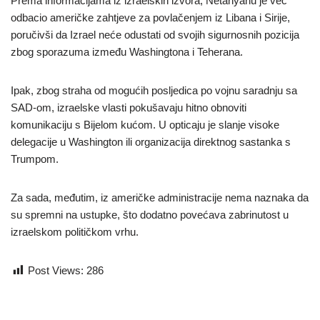
Prema informacijama iz izraelskih izvora, Netanyahu je već
odbacio američke zahtjeve za povlačenjem iz Libana i Sirije,
poručivši da Izrael neće odustati od svojih sigurnosnih pozicija
zbog sporazuma između Washingtona i Teherana.
Ipak, zbog straha od mogućih posljedica po vojnu saradnju sa
SAD-om, izraelske vlasti pokušavaju hitno obnoviti
komunikaciju s Bijelom kućom. U opticaju je slanje visoke
delegacije u Washington ili organizacija direktnog sastanka s
Trumpom.
Za sada, međutim, iz američke administracije nema naznaka da
su spremni na ustupke, što dodatno povećava zabrinutost u
izraelskom političkom vrhu.
Post Views:
286