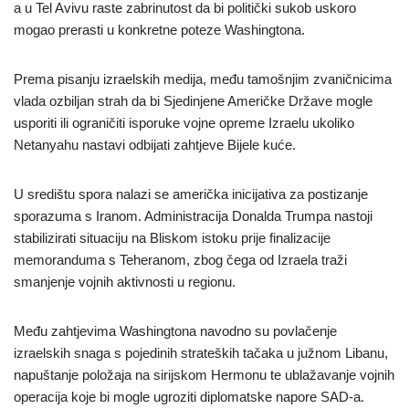
a u Tel Avivu raste zabrinutost da bi politički sukob uskoro
mogao prerasti u konkretne poteze Washingtona.
Prema pisanju izraelskih medija, među tamošnjim zvaničnicima
vlada ozbiljan strah da bi Sjedinjene Američke Države mogle
usporiti ili ograničiti isporuke vojne opreme Izraelu ukoliko
Netanyahu nastavi odbijati zahtjeve Bijele kuće.
U središtu spora nalazi se američka inicijativa za postizanje
sporazuma s Iranom. Administracija Donalda Trumpa nastoji
stabilizirati situaciju na Bliskom istoku prije finalizacije
memoranduma s Teheranom, zbog čega od Izraela traži
smanjenje vojnih aktivnosti u regionu.
Među zahtjevima Washingtona navodno su povlačenje
izraelskih snaga s pojedinih strateških tačaka u južnom Libanu,
napuštanje položaja na sirijskom Hermonu te ublažavanje vojnih
operacija koje bi mogle ugroziti diplomatske napore SAD-a.