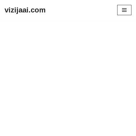
vizijaai.com
Skip
to
content