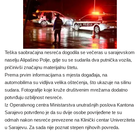
Teška saobraćajna nesreća dogodila se večeras u sarajevskom
naselju Alipašino Polje, gdje su se sudarila dva putnička vozila,
pričinivši značajnu materijalnu štetu.
Prema prvim informacijama s mjesta događaja, na
automobilima su vidljiva velika oštećenja, što ukazuje na silinu
sudara. Fotografije koje kruže društvenim mrežama dodatno
potvrđuju ozbiljnost nesreće.
Iz Operativnog centra Ministarstva unutrašnjih poslova Kantona
Sarajevo potvrđeno je da su dvije osobe povrijeđene te su
odmah nakon nesreće prevezene na Klinički centar Univerziteta
u Sarajevu. Za sada nije poznat stepen njihovih povreda.