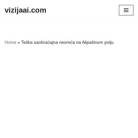
vizijaai.com
Skip
to
content
Home
»
Teška saobraćajna nesreća na Alipašinom polju