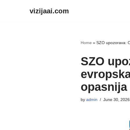
vizijaai.com
Skip
to
content
Home
»
SZO upozorava: Ovo
SZO upoz
evropska 
opasnija
by
admin
June 30, 2026