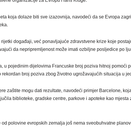
stvene organizacije za Evropu Hans Kluge.
jeta koja dolaze biti sve izazovnija, navodeći da se Evropa zagr
eka.
u rijetki događaji, već ponavljajuće zdravstvene krize koje posta
ajući da nepripremljenost može imati ozbiljne posljedice po lju
, u pojedinim dijelovima Francuske broj poziva hitnoj pomoći p
o rekordan broj poziva zbog životno ugrožavajućih situacija u j
re zaštite mogu dati rezultate, navodeći primjer Barcelone, koja
ključila biblioteke, gradske centre, parkove i apoteke kao mjesta
še od polovine evropskih zemalja još nema sveobuhvatne planove