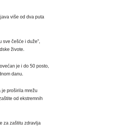
ijava više od dva puta
ju sve češće i duže”,
dske živote.
ovećan je i do 50 posto,
ednom danu.
 je proširila mrežu
 zaštite od ekstremnih
 za zaštitu zdravlja