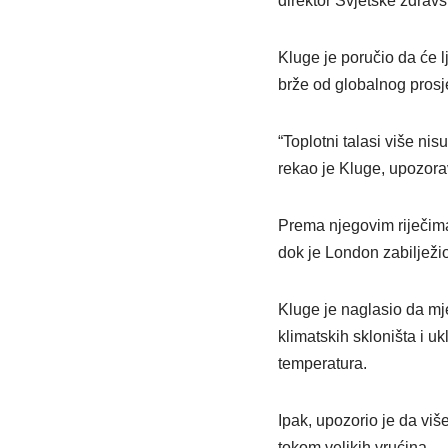
direktor Svjetske zdrav
Kluge je poručio da će l
brže od globalnog prosj
“Toplotni talasi više nis
rekao je Kluge, upozorav
Prema njegovim riječima
dok je London zabilježi
Kluge je naglasio da mje
klimatskih skloništa i u
temperatura.
Ipak, upozorio je da vi
tokom velikih vrućina.