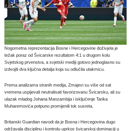
Nogometna reprezentacija Bosne i Hercegovine doživjela je
težak poraz od Švicarske rezultatom 4:1 u drugom kolu
Svjetskog prvenstva, a svjetski mediji gotovo jednoglasno su
izdvojili dva ključna detalja koja su odlučila utakmicu.
Prema analizama stranih medija, Zmajevi su više od sat
vremena uspijevali neutralisati favorizovanu Švicarsku, ali su
ulazak mladog Johana Manzambija i isključenje Tarika
Muharemovića potpuno promijenili tok susreta.
Britanski Guardian navodi da je Bosna i Hercegovina dugo
održavala disciplinu i kontrolu uprkos švicarskoj dominaciji u