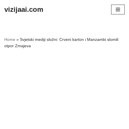
vizijaai.com
Skip
to
content
Home
»
Svjetski mediji složni: Crveni karton i Manzambi slomili
otpor Zmajeva