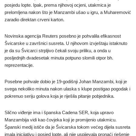
posjedu lopte. Ipak, prema njihovoj ocjeni, utakmica je
prelomljena nakon što je Manzambi ušao u igru, a Muharemović
zaradio direktan crveni karton.
Novinska agencija Reuters posebno je pohvalila efikasnost
Švicarske u završnici susreta. U njihovom izvještaju istaknuto
je da su Švicarci strpljivo čekali svoju priliku, a onda u
posljednjih dvadesetak minuta potpuno slomili otpor bh.
reprezentacije.
Posebne pohvale dobio je 19-godišnji Johan Manzambi, koji je
svega nekoliko minuta nakon ulaska s klupe postigao pogodak i
pokrenuo seriju golova koja je riješila pitanje pobjednika.
Slično viđenje ima i španska Cadena SER, koja upravo
Manzambija vidi kao čovjeka koji je promijenio utakmicu.
Španski medij ističe da je Švicarska tokom većeg dijela susreta
imala inicijativu i posjed lopte, ali nije uspijevala pronaći rješenje