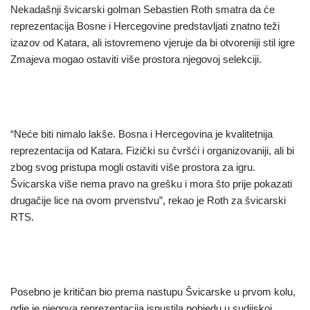
Nekadašnji švicarski golman Sebastien Roth smatra da će
reprezentacija Bosne i Hercegovine predstavljati znatno teži
izazov od Katara, ali istovremeno vjeruje da bi otvoreniji stil igre
Zmajeva mogao ostaviti više prostora njegovoj selekciji.
“Neće biti nimalo lakše. Bosna i Hercegovina je kvalitetnija
reprezentacija od Katara. Fizički su čvršći i organizovaniji, ali bi
zbog svog pristupa mogli ostaviti više prostora za igru.
Švicarska više nema pravo na grešku i mora što prije pokazati
drugačije lice na ovom prvenstvu”, rekao je Roth za švicarski
RTS.
Posebno je kritičan bio prema nastupu Švicarske u prvom kolu,
gdje je njegova reprezentacija ispustila pobjedu u sudijskoj