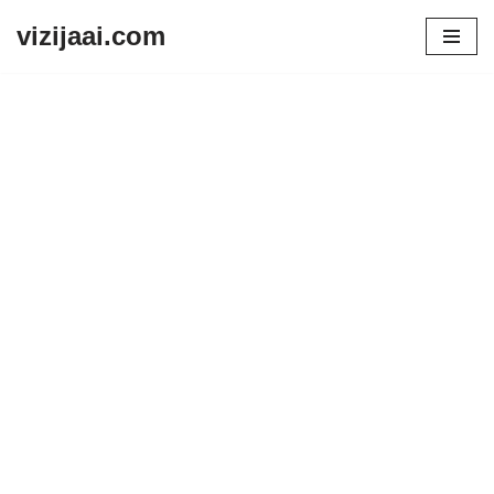
vizijaai.com
Skip
to
content