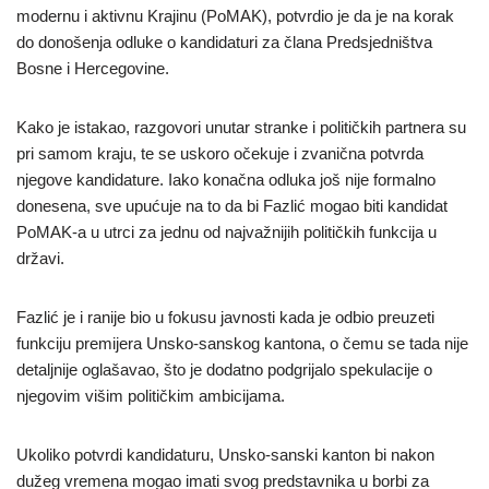
modernu i aktivnu Krajinu (PoMAK), potvrdio je da je na korak
do donošenja odluke o kandidaturi za člana Predsjedništva
Bosne i Hercegovine.
Kako je istakao, razgovori unutar stranke i političkih partnera su
pri samom kraju, te se uskoro očekuje i zvanična potvrda
njegove kandidature. Iako konačna odluka još nije formalno
donesena, sve upućuje na to da bi Fazlić mogao biti kandidat
PoMAK-a u utrci za jednu od najvažnijih političkih funkcija u
državi.
Fazlić je i ranije bio u fokusu javnosti kada je odbio preuzeti
funkciju premijera Unsko-sanskog kantona, o čemu se tada nije
detaljnije oglašavao, što je dodatno podgrijalo spekulacije o
njegovim višim političkim ambicijama.
Ukoliko potvrdi kandidaturu, Unsko-sanski kanton bi nakon
dužeg vremena mogao imati svog predstavnika u borbi za