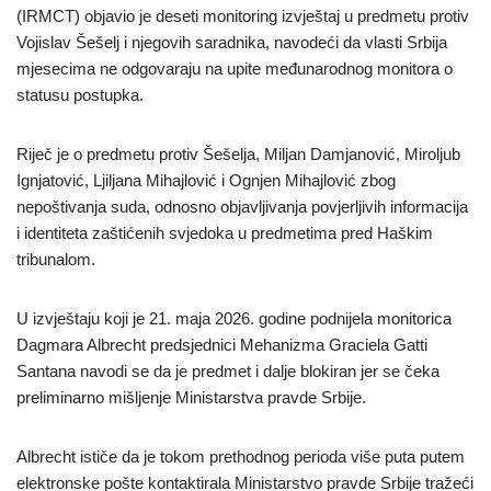
(IRMCT) objavio je deseti monitoring izvještaj u predmetu protiv
Vojislav Šešelj i njegovih saradnika, navodeći da vlasti Srbija
mjesecima ne odgovaraju na upite međunarodnog monitora o
statusu postupka.
Riječ je o predmetu protiv Šešelja, Miljan Damjanović, Miroljub
Ignjatović, Ljiljana Mihajlović i Ognjen Mihajlović zbog
nepoštivanja suda, odnosno objavljivanja povjerljivih informacija
i identiteta zaštićenih svjedoka u predmetima pred Haškim
tribunalom.
U izvještaju koji je 21. maja 2026. godine podnijela monitorica
Dagmara Albrecht predsjednici Mehanizma Graciela Gatti
Santana navodi se da je predmet i dalje blokiran jer se čeka
preliminarno mišljenje Ministarstva pravde Srbije.
Albrecht ističe da je tokom prethodnog perioda više puta putem
elektronske pošte kontaktirala Ministarstvo pravde Srbije tražeći