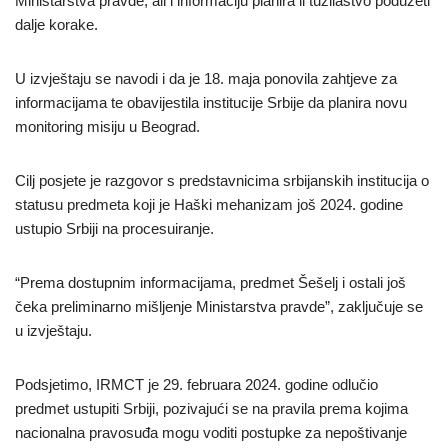
Ministarstva pravde, ali i informaciju planira li tužilaštvo poduzeti
dalje korake.
U izvještaju se navodi i da je 18. maja ponovila zahtjeve za
informacijama te obavijestila institucije Srbije da planira novu
monitoring misiju u Beograd.
Cilj posjete je razgovor s predstavnicima srbijanskih institucija o
statusu predmeta koji je Haški mehanizam još 2024. godine
ustupio Srbiji na procesuiranje.
“Prema dostupnim informacijama, predmet Šešelj i ostali još
čeka preliminarno mišljenje Ministarstva pravde”, zaključuje se
u izvještaju.
Podsjetimo, IRMCT je 29. februara 2024. godine odlučio
predmet ustupiti Srbiji, pozivajući se na pravila prema kojima
nacionalna pravosuđa mogu voditi postupke za nepoštivanje