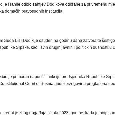
d je i ranije odbio zahtjev Dodikove odbrane za privremenu mj
ka domaćih pravosudnih institucija.
Suda BiH Dodik je osuđen na godinu dana zatvora te šest go
publike Srpske, kao i svih drugih javnih i političkih dužnosti u 
 bio je primoran napustiti funkciju predsjednika Republike Srps
 Constitutional Court of Bosnia and Herzegovina proglašena n
okrenut je zbog događaja iz jula 2023. godine, kada je potpisa