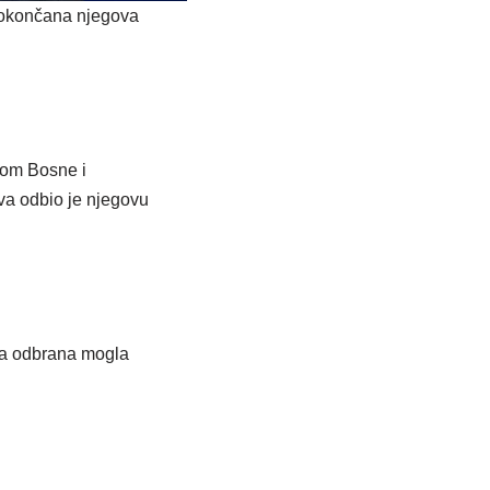
e okončana njegova
dom Bosne i
va odbio je njegovu
va odbrana mogla