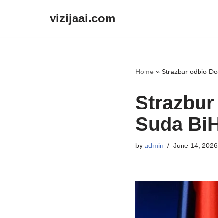
vizijaai.com
Skip
to
content
Home
»
Strazbur odbio Do
Strazbur
Suda BiH
by
admin
June 14, 2026