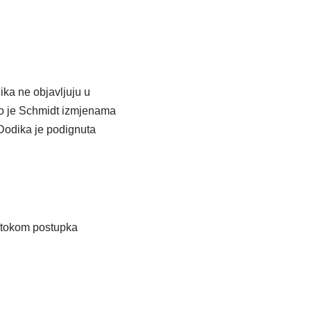
ka ne objavljuju u
što je Schmidt izmjenama
Dodika je podignuta
n tokom postupka