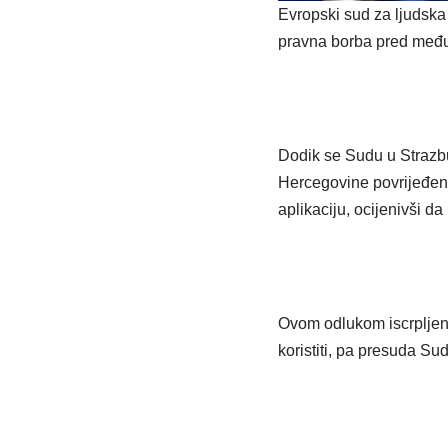
Evropski sud za ljudska
pravna borba pred među
Dodik se Sudu u Strazb
Hercegovine povrijeđena
aplikaciju, ocijenivši d
Ovom odlukom iscrpljen
koristiti, pa presuda Su