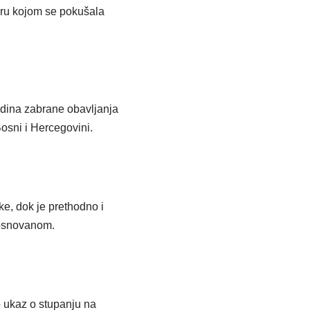
eru kojom se pokušala
dina zabrane obavljanja
Bosni i Hercegovini.
ke, dok je prethodno i
eosnovanom.
o ukaz o stupanju na