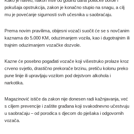
Kako je naveo, nakon više od godinu dana političke borbe i
pokušaja opstrukcija, zakon je konačno stupio na snagu, a cilj
mu je povećanje sigurnosti svih učesnika u saobraćaju.
Prema novim pravilima, obijesni vozači suočit će se s novčanim
kaznama do 5.000 KM, oduzimanjem vozila, kao i dugotrajnim ili
trajnim oduzimanjem vozačke dozvole.
Kazne će posebno pogađati vozače koji višestruko prolaze kroz
crveno svjetlo, drastično prekorače brzinu, pretiču kolonu preko
pune linije ili upravljaju vozilom pod dejstvom alkohola i
narkotika.
Magazinović ističe da zakon nije donesen radi kažnjavanja, već
s ciljem prevencije i zaštite građana koji svakodnevno učestvuju
u saobraćaju – od porodica s djecom do pješaka i odgovornih
vozača.