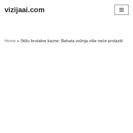
vizijaai.com
Skip
to
content
Home
»
Stižu brutalne kazne: Bahata vožnja više neće prolaziti