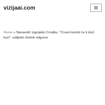
vizijaai.com
Skip
to
content
Home
»
Stevandić zaprijetio Crnatku: “Crveni kombi će ti doći
kući”, uslijedio žestok odgovor