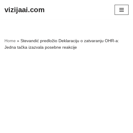
vizijaai.com
Skip
to
content
Home
»
Stevandić predložio Deklaraciju o zatvaranju OHR-a:
Jedna tačka izazvala posebne reakcije