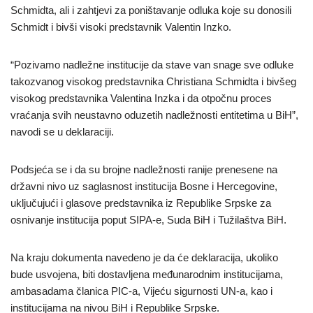
Schmidta, ali i zahtjevi za poništavanje odluka koje su donosili
Schmidt i bivši visoki predstavnik Valentin Inzko.
“Pozivamo nadležne institucije da stave van snage sve odluke
takozvanog visokog predstavnika Christiana Schmidta i bivšeg
visokog predstavnika Valentina Inzka i da otpočnu proces
vraćanja svih neustavno oduzetih nadležnosti entitetima u BiH”,
navodi se u deklaraciji.
Podsjeća se i da su brojne nadležnosti ranije prenesene na
državni nivo uz saglasnost institucija Bosne i Hercegovine,
uključujući i glasove predstavnika iz Republike Srpske za
osnivanje institucija poput SIPA-e, Suda BiH i Tužilaštva BiH.
Na kraju dokumenta navedeno je da će deklaracija, ukoliko
bude usvojena, biti dostavljena međunarodnim institucijama,
ambasadama članica PIC-a, Vijeću sigurnosti UN-a, kao i
institucijama na nivou BiH i Republike Srpske.