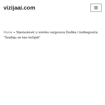
vizijaai.com
Skip
to
content
Home
»
Stanivuković o snimku razgovora Dodika i Izetbegovića:
“Svađaju se kao kočijaši”