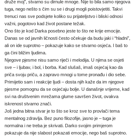
druže moj”, stvarno su dirnule mnoge. Nije to bila samo njegova
tuga, nego nešto s čim su se i drugi mogli poistovjetiti. Takvi
trenuci nas sve podsjete koliko su prijateljstvo i bliski odnosi
važni, pogotovo kad život postane težak.
Ono što je kod Darka posebno jeste to što ne krije emocije.
Danas se od javnih ličnosti često očekuje da budu jaki i “hladni”,
ali on ide suprotno – pokazuje kako se stvarno osjeća. I baš to
ga čini bližim ljudima.
Njegove pjesme nisu samo riječi i melodija. U njima se osjeti
sve – i ljubav, i bol, i borba. Kad slušaš, imaš osjećaj kao da
priča svoju priču, a zapravo mnogi u tome pronađu i dio sebe.
Primijetio sam i reakcije ljudi – dosta njih kaže da im njegove
pjesme pomognu da se osjećaju bolje. U današnje vrijeme, kad
svi na društvenim mrežama glume savršen život, ovakva
iskrenost stvarno znači.
Još jedna bitna stvar je to što se kroz sve to provlači tema
mentalnog zdravlja. Bez puno filozofije, jasno je – tuga je
normalna i ne treba je skrivati. Darko svojim primjerom
pokazuje da nije slabost pokazati emocije, nego baš suprotno.