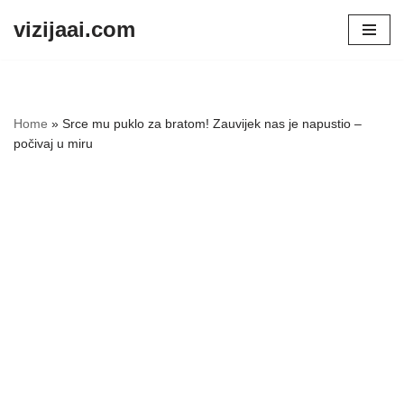
vizijaai.com
Skip
to
content
Home
»
Srce mu puklo za bratom! Zauvijek nas je napustio –
počivaj u miru