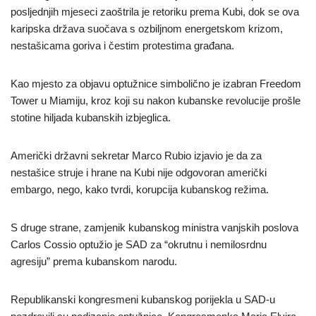
posljednjih mjeseci zaoštrila je retoriku prema Kubi, dok se ova
karipska država suočava s ozbiljnom energetskom krizom,
nestašicama goriva i čestim protestima građana.
Kao mjesto za objavu optužnice simbolično je izabran Freedom
Tower u Miamiju, kroz koji su nakon kubanske revolucije prošle
stotine hiljada kubanskih izbjeglica.
Američki državni sekretar Marco Rubio izjavio je da za
nestašice struje i hrane na Kubi nije odgovoran američki
embargo, nego, kako tvrdi, korupcija kubanskog režima.
S druge strane, zamjenik kubanskog ministra vanjskih poslova
Carlos Cossio optužio je SAD za “okrutnu i nemilosrdnu
agresiju” prema kubanskom narodu.
Republikanski kongresmeni kubanskog porijekla u SAD-u