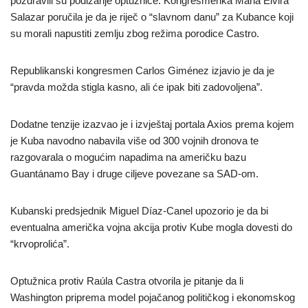
pozdravili su podizanje optužnice. Kongresmenka Maria Elvira
Salazar poručila je da je riječ o “slavnom danu” za Kubance koji
su morali napustiti zemlju zbog režima porodice Castro.
Republikanski kongresmen Carlos Giménez izjavio je da je
“pravda možda stigla kasno, ali će ipak biti zadovoljena”.
Dodatne tenzije izazvao je i izvještaj portala Axios prema kojem
je Kuba navodno nabavila više od 300 vojnih dronova te
razgovarala o mogućim napadima na američku bazu
Guantánamo Bay i druge ciljeve povezane sa SAD-om.
Kubanski predsjednik Miguel Díaz-Canel upozorio je da bi
eventualna američka vojna akcija protiv Kube mogla dovesti do
“krvoprolića”.
Optužnica protiv Raúla Castra otvorila je pitanje da li
Washington priprema model pojačanog političkog i ekonomskog