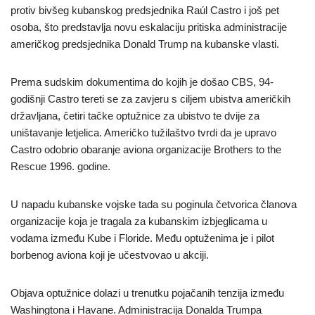
protiv bivšeg kubanskog predsjednika Raúl Castro i još pet
osoba, što predstavlja novu eskalaciju pritiska administracije
američkog predsjednika Donald Trump na kubanske vlasti.
Prema sudskim dokumentima do kojih je došao CBS, 94-
godišnji Castro tereti se za zavjeru s ciljem ubistva američkih
državljana, četiri tačke optužnice za ubistvo te dvije za
uništavanje letjelica. Američko tužilaštvo tvrdi da je upravo
Castro odobrio obaranje aviona organizacije Brothers to the
Rescue 1996. godine.
U napadu kubanske vojske tada su poginula četvorica članova
organizacije koja je tragala za kubanskim izbjeglicama u
vodama između Kube i Floride. Među optuženima je i pilot
borbenog aviona koji je učestvovao u akciji.
Objava optužnice dolazi u trenutku pojačanih tenzija između
Washingtona i Havane. Administracija Donalda Trumpa