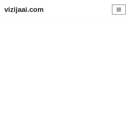
vizijaai.com
Skip
to
content