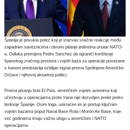
Španija je povukla potez koji je izazvao snažne reakcije među
zapadnim saveznicima i otvorio pitanje jedinstva unutar NATO-
a. Odluka premijera Pedro Sánchez da ograniči korištenje
španskog zračnog prostora i vojnih baza za operacije povezane
s Iranom predstavlja ozbiljan signal prema Sjedinjene Američke
Države i njihovoj aktuelnoj politici.
Prema pisanju lista El País, američkim vojnim avionima koji
učestvuju u operacijama protiv Irana nije dozvoljen prelet preko
teritorije Španije. Osim toga, uskraćen im je pristup ključnim
vojnim bazama poput Naval Base Rota i Morón Air Base, koje
već godinama imaju važnu ulogu u američkim i NATO
operacijama.