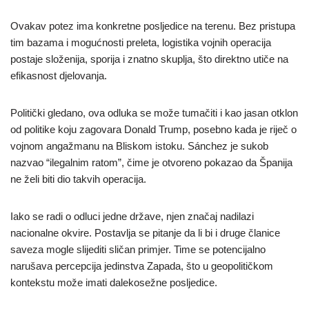
Ovakav potez ima konkretne posljedice na terenu. Bez pristupa
tim bazama i mogućnosti preleta, logistika vojnih operacija
postaje složenija, sporija i znatno skuplja, što direktno utiče na
efikasnost djelovanja.
Politički gledano, ova odluka se može tumačiti i kao jasan otklon
od politike koju zagovara Donald Trump, posebno kada je riječ o
vojnom angažmanu na Bliskom istoku. Sánchez je sukob
nazvao “ilegalnim ratom”, čime je otvoreno pokazao da Španija
ne želi biti dio takvih operacija.
Iako se radi o odluci jedne države, njen značaj nadilazi
nacionalne okvire. Postavlja se pitanje da li bi i druge članice
saveza mogle slijediti sličan primjer. Time se potencijalno
narušava percepcija jedinstva Zapada, što u geopolitičkom
kontekstu može imati dalekosežne posljedice.