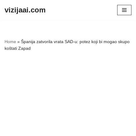
vizijaai.com
Skip
to
content
Home
»
Španija zatvorila vrata SAD-u: potez koji bi mogao skupo
koštati Zapad