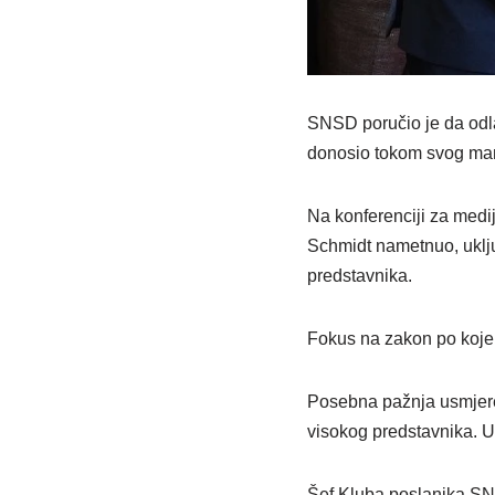
SNSD poručio je da odlaz
donosio tokom svog man
Na konferenciji za medij
Schmidt nametnuo, uklj
predstavnika.
Fokus na zakon po koje
Posebna pažnja usmjeren
visokog predstavnika. U
Šef Kluba poslanika SNS