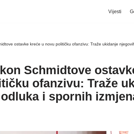
Vijesti
G
tove ostavke kreće u novu političku ofanzivu: Traže ukidanje njegovih
on Schmidtove ostavke
tičku ofanzivu: Traže u
 odluka i spornih izmje