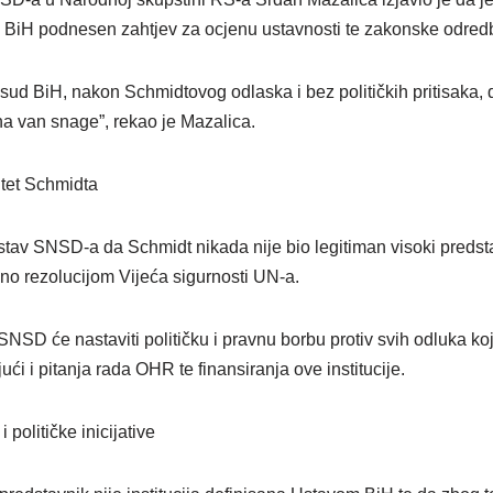
BiH podnesen zahtjev za ocjenu ustavnosti te zakonske odred
ud BiH, nakon Schmidtovog odlaska i bez političkih pritisaka,
na van snage”, rekao je Mazalica.
tet Schmidta
 stav SNSD-a da Schmidt nikada nije bio legitiman visoki predst
no rezolucijom Vijeća sigurnosti UN-a.
SNSD će nastaviti političku i pravnu borbu protiv svih odluka k
ći i pitanja rada OHR te finansiranja ove institucije.
političke inicijative