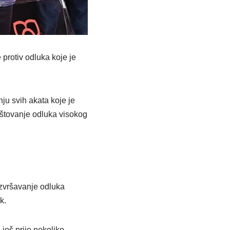
protiv odluka koje je
ju svih akata koje je
štovanje odluka visokog
izvršavanje odluka
k.
još prije nekoliko