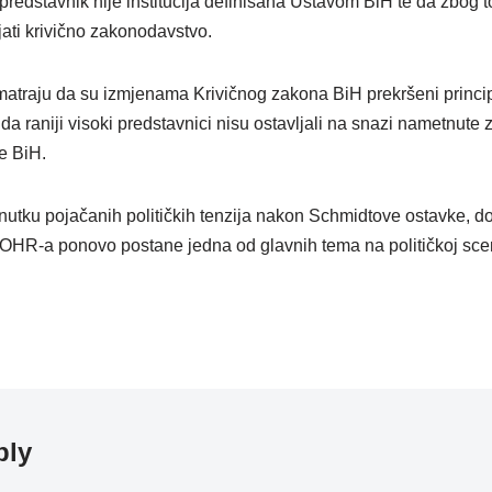
 predstavnik nije institucija definisana Ustavom BiH te da zbog 
jati krivično zakonodavstvo.
traju da su izmjenama Krivičnog zakona BiH prekršeni principi
 da raniji visoki predstavnici nisu ostavljali na snazi nametnute
e BiH.
nutku pojačanih političkih tenzija nakon Schmidtove ostavke, do
 OHR-a ponovo postane jedna od glavnih tema na političkoj sce
ply