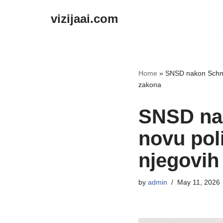
vizijaai.com
Skip
to
content
Home
»
SNSD nakon Schmid
zakona
SNSD nak
novu poli
njegovih
by
admin
May 11, 2026