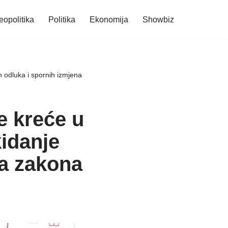
eopolitika
Politika
Ekonomija
Showbiz
 odluka i spornih izmjena
 kreće u
kidanje
na zakona