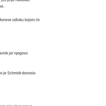
be.
 donese odluku kojom će
avnik jer njegovo
oje je Schmidt donosio