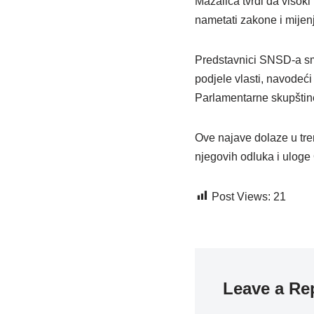
Mazalica tvrdi da visoki
nametati zakone i mijen
Predstavnici SNSD-a sma
podjele vlasti, navodeći
Parlamentarne skupštin
Ove najave dolaze u tre
njegovih odluka i uloge
Post Views:
21
Leave a Re