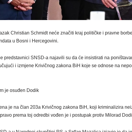
ak Christian Schmidt neće značiti kraj političke i pravne borbe 
data u Bosni i Hercegovini.
e predstavnici SNSD-a najavili su da će insistirati na poništavan
učujući i izmjene Krivičnog zakona BiH koje se odnose na nepo
m je osuđen Dodik
a je na član 203a Krivičnog zakona BiH, koji kriminalizira ne
pravo prema toj odredbi vođen je i postupak protiv Milorad Dodi
D-a u Narodnoj skupštini RS-a Srđan Mazalica izjavio je da je 