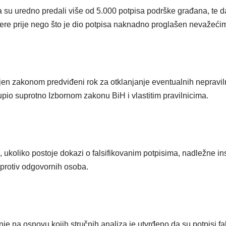
 su uredno predali više od 5.000 potpisa podrške građana, te da
jere prije nego što je dio potpisa naknadno proglašen nevažeći
ljen zakonom predviđeni rok za otklanjanje eventualnih nepravil
upio suprotno Izbornom zakonu BiH i vlastitim pravilnicima.
a, ukoliko postoje dokazi o falsifikovanim potpisima, nadležne in
protiv odgovornih osoba.
je na osnovu kojih stručnih analiza je utvrđeno da su potpisi fals