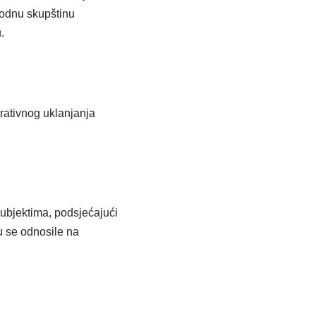
rodnu skupštinu
.
rativnog uklanjanja
subjektima, podsjećajući
u se odnosile na