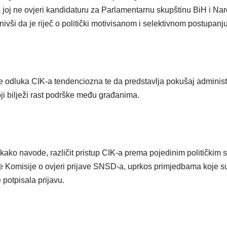
joj ne ovjeri kandidaturu za Parlamentarnu skupštinu BiH i Na
ivši da je riječ o politički motivisanom i selektivnom postupanju
je odluka CIK-a tendenciozna te da predstavlja pokušaj administ
ji bilježi rast podrške među građanima.
kako navode, različit pristup CIK-a prema pojedinim političkim 
 Komisije o ovjeri prijave SNSD-a, uprkos primjedbama koje s
 potpisala prijavu.