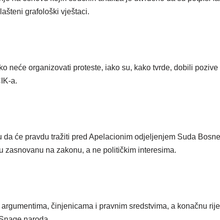
ašteni grafološki vještaci.
neće organizovati proteste, iako su, kako tvrde, dobili pozive v
IK-a.
su da će pravdu tražiti pred Apelacionim odjeljenjem Suda Bosne
ku zasnovanu na zakonu, a ne političkim interesima.
argumentima, činjenicama i pravnim sredstvima, a konačnu rije
z Snage naroda.