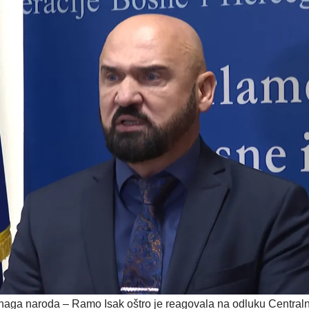
Snaga naroda – Ramo Isak oštro je reagovala na odluku Centraln