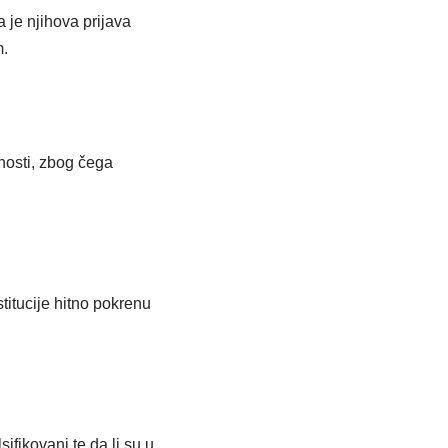
 je njihova prijava
m.
nosti, zbog čega
stitucije hitno pokrenu
ifikovani te da li su u