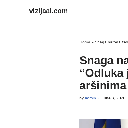
vizijaai.com
Skip
to
content
Home
»
Snaga naroda žesto
Snaga na
“Odluka j
aršinima 
by
admin
June 3, 2026