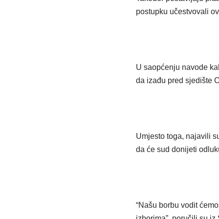
postupku učestvovali ovl
U saopćenju navode kako 
da izađu pred sjedište C
Umjesto toga, najavili 
da će sud donijeti odlu
“Našu borbu vodit ćemo 
izborima”, poručili su i