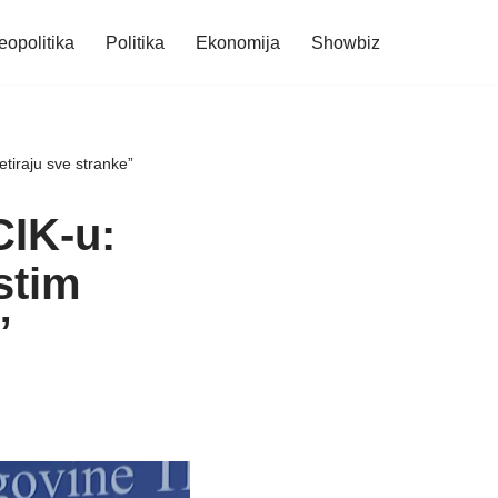
eopolitika
Politika
Ekonomija
Showbiz
etiraju sve stranke”
CIK-u:
stim
”