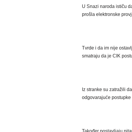
U Snazi naroda ističu da
prošla elektronske prov
Tvrde i da im nije ostav
smatraju da je CIK post
Iz stranke su zatražili d
odgovarajuće postupke 
Također postavljaju pitan