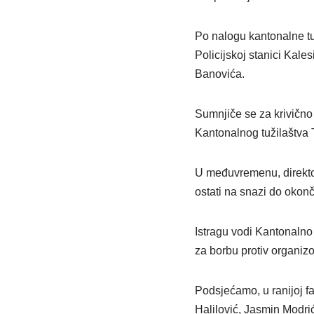
Po nalogu kantonalne tuži
Policijskoj stanici Kales
Banovića.
Sumnjiče se za krivično 
Kantonalnog tužilaštva
U međuvremenu, direktor
ostati na snazi do okonč
Istragu vodi Kantonalno 
za borbu protiv organizo
Podsjećamo, u ranijoj f
Halilović, Jasmin Modri