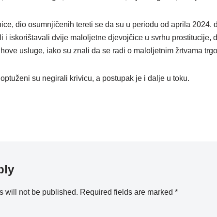
e, dio osumnjičenih tereti se da su u periodu od aprila 2024. d
i i iskorištavali dvije maloljetne djevojčice u svrhu prostitucije,
njihove usluge, iako su znali da se radi o maloljetnim žrtvama trg
ptuženi su negirali krivicu, a postupak je i dalje u toku.
ply
 will not be published.
Required fields are marked
*