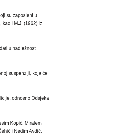
koji su zaposleni u
, kao i M.J. (1962) iz
edati u nadležnost
oj suspenziji, koja će
olicije, odnosno Odsjeka
esim Kopić, Miralem
Šehić i Nedim Avdić.