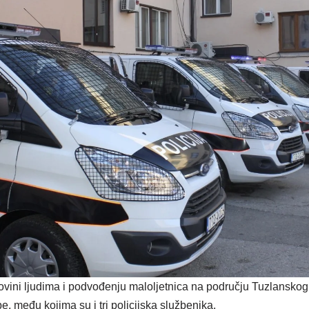
govini ljudima i podvođenju maloljetnica na području Tuzlansko
e, među kojima su i tri policijska službenika.