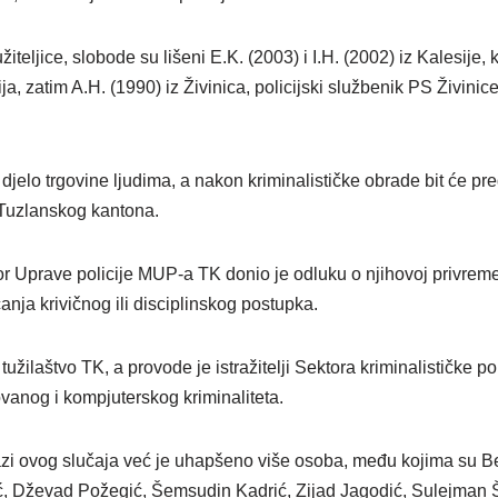
teljice, slobode su lišeni E.K. (2003) i I.H. (2002) iz Kalesije, 
ija, zatim A.H. (1990) iz Živinica, policijski službenik PS Živinice
djelo trgovine ljudima, a nakon kriminalističke obrade bit će pr
 Tuzlanskog kantona.
 Uprave policije MUP-a TK donio je odluku o njihovoj privremen
anja krivičnog ili disciplinskog postupka.
tužilaštvo TK, a provode je istražitelji Sektora kriminalističke p
vanog i kompjuterskog kriminaliteta.
azi ovog slučaja već je uhapšeno više osoba, među kojima su B
ć, Dževad Požegić, Šemsudin Kadrić, Zijad Jagodić, Sulejman 