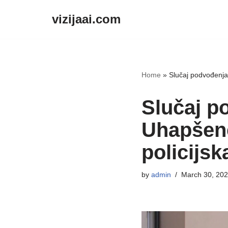
vizijaai.com
Skip
to
content
Home
»
Slučaj podvođenja 
Slučaj p
Uhapšene
policijsk
by
admin
March 30, 20