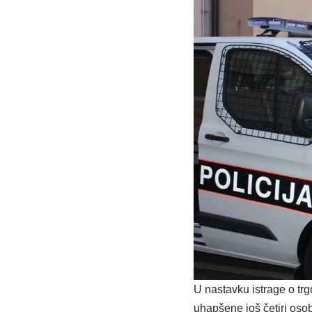
U nastavku istrage o tr
uhapšene još četiri osob