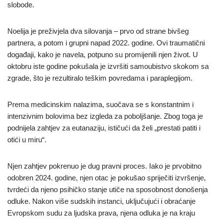
slobode.
Noelija je preživjela dva silovanja – prvo od strane bivšeg
partnera, a potom i grupni napad 2022. godine. Ovi traumatični
događaji, kako je navela, potpuno su promijenili njen život. U
oktobru iste godine pokušala je izvršiti samoubistvo skokom sa
zgrade, što je rezultiralo teškim povredama i paraplegijom.
Prema medicinskim nalazima, suočava se s konstantnim i
intenzivnim bolovima bez izgleda za poboljšanje. Zbog toga je
podnijela zahtjev za eutanaziju, ističući da želi „prestati patiti i
otići u miru“.
Njen zahtjev pokrenuo je dug pravni proces. Iako je prvobitno
odobren 2024. godine, njen otac je pokušao spriječiti izvršenje,
tvrdeći da njeno psihičko stanje utiče na sposobnost donošenja
odluke. Nakon više sudskih instanci, uključujući i obraćanje
Evropskom sudu za ljudska prava, njena odluka je na kraju