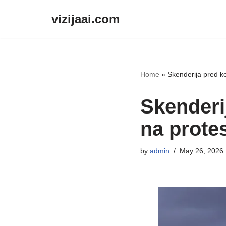
vizijaai.com
Skip
to
content
Home
»
Skenderija pred ko
Skenderi
na prote
by
admin
May 26, 2026