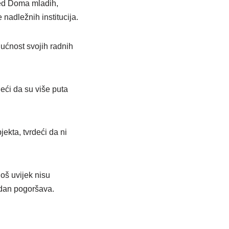
red Doma mladih,
 nadležnih institucija.
dućnost svojih radnih
eći da su više puta
ekta, tvrdeći da ni
još uvijek nisu
 dan pogoršava.