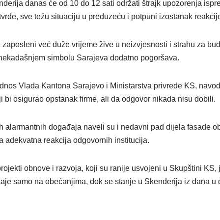
derija danas će od 10 do 12 sati održati štrajk upozorenja isp
vrde, sve težu situaciju u preduzeću i potpuni izostanak reakcije
 zaposleni već duže vrijeme žive u neizvjesnosti i strahu za bu
u nekadašnjem simbolu Sarajeva dodatno pogoršava.
odnos Vlada Kantona Sarajevo i Ministarstva privrede KS, navod
ji bi osigurao opstanak firme, ali da odgovor nikada nisu dobili.
 alarmantnih događaja naveli su i nedavni pad dijela fasade obj
la adekvatna reakcija odgovornih institucija.
ojekti obnove i razvoja, koji su ranije usvojeni u Skupštini KS, 
staje samo na obećanjima, dok se stanje u Skenderija iz dana u