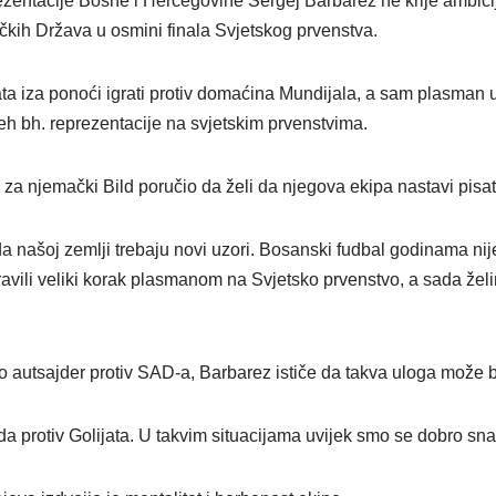
zentacije Bosne i Hercegovine Sergej Barbarez ne krije ambicije
čkih Država u osmini finala Svjetskog prvenstva.
ata iza ponoći igrati protiv domaćina Mundijala, a sam plasman 
eh bh. reprezentacije na svjetskim prvenstvima.
za njemački Bild poručio da želi da njegova ekipa nastavi pisati 
ašoj zemlji trebaju novi uzori. Bosanski fudbal godinama nije 
ili veliki korak plasmanom na Svjetsko prvenstvo, a sada želim
o autsajder protiv SAD-a, Barbarez ističe da takva uloga može bi
da protiv Golijata. U takvim situacijama uvijek smo se dobro snala