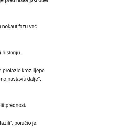
 pred historijski duel
u nokaut fazu već
historiju.
prolazio kroz lijepe
o nastaviti dalje”,
ti prednost.
zili”, poručio je.