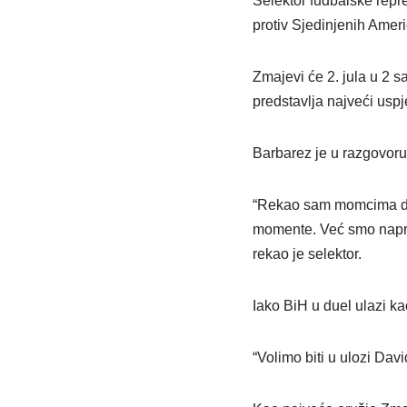
Selektor fudbalske repre
protiv Sjedinjenih Ameri
Zmajevi će 2. jula u 2 s
predstavlja najveći uspj
Barbarez je u razgovoru 
“Rekao sam momcima da n
momente. Već smo naprav
rekao je selektor.
Iako BiH u duel ulazi ka
“Volimo biti u ulozi Davi