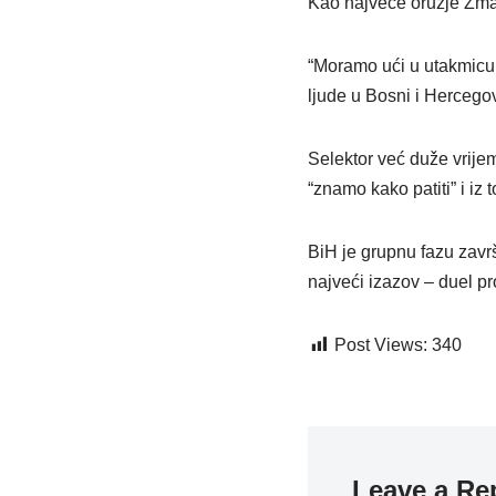
Kao najveće oružje Zmaje
“Moramo ući u utakmicu s
ljude u Bosni i Hercegov
Selektor već duže vrije
“znamo kako patiti” i iz t
BiH je grupnu fazu zavr
najveći izazov – duel p
Post Views:
340
Leave a Re