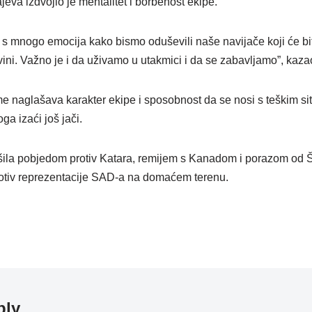
va izdvojio je mentalitet i borbenost ekipe.
 mnogo emocija kako bismo oduševili naše navijače koji će biti 
ini. Važno je i da uživamo u utakmici i da se zabavljamo”, kaza
me naglašava karakter ekipe i sposobnost da se nosi s teškim s
oga izaći još jači.
šila pobjedom protiv Katara, remijem s Kanadom i porazom od Šv
rotiv reprezentacije SAD-a na domaćem terenu.
ply