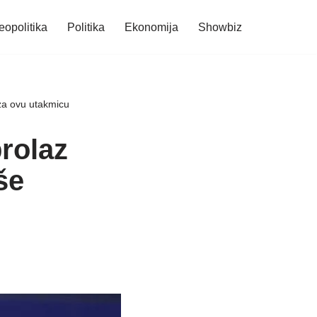
eopolitika
Politika
Ekonomija
Showbiz
 za ovu utakmicu
prolaz
še