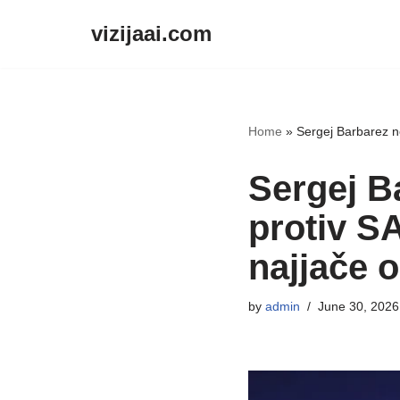
vizijaai.com
Skip
to
content
Home
»
Sergej Barbarez ne 
Sergej Ba
protiv SA
najjače 
by
admin
June 30, 2026