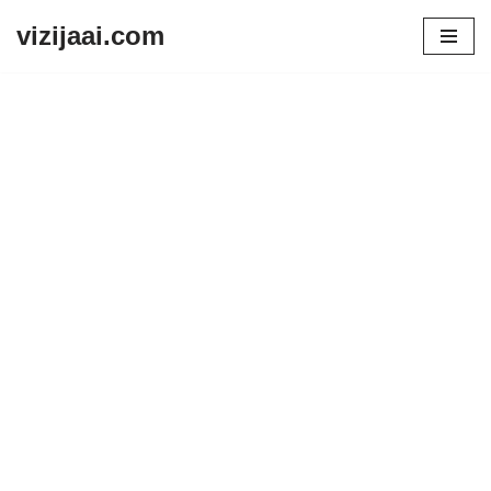
vizijaai.com
Skip
to
content