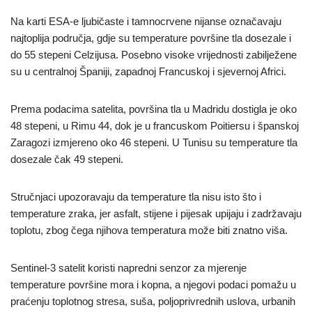
Na karti ESA-e ljubičaste i tamnocrvene nijanse označavaju
najtoplija područja, gdje su temperature površine tla dosezale i
do 55 stepeni Celzijusa. Posebno visoke vrijednosti zabilježene
su u centralnoj Španiji, zapadnoj Francuskoj i sjevernoj Africi.
Prema podacima satelita, površina tla u Madridu dostigla je oko
48 stepeni, u Rimu 44, dok je u francuskom Poitiersu i španskoj
Zaragozi izmjereno oko 46 stepeni. U Tunisu su temperature tla
dosezale čak 49 stepeni.
Stručnjaci upozoravaju da temperature tla nisu isto što i
temperature zraka, jer asfalt, stijene i pijesak upijaju i zadržavaju
toplotu, zbog čega njihova temperatura može biti znatno viša.
Sentinel-3 satelit koristi napredni senzor za mjerenje
temperature površine mora i kopna, a njegovi podaci pomažu u
praćenju toplotnog stresa, suša, poljoprivrednih uslova, urbanih