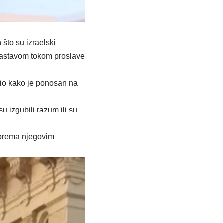
to su izraelski
 zastavom tokom proslave
čio kako je ponosan na
 izgubili razum ili su
 prema njegovim