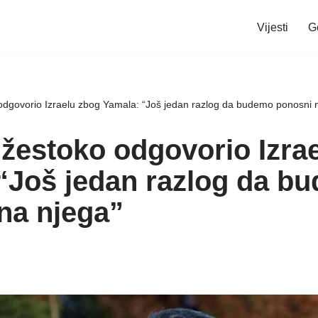
Vijesti
G
dgovorio Izraelu zbog Yamala: “Još jedan razlog da budemo ponosni 
žestoko odgovorio Izra
“Još jedan razlog da b
na njega”