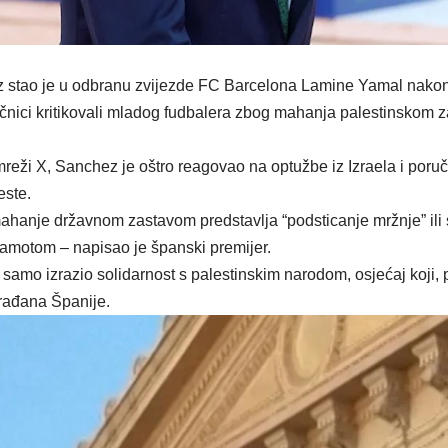
 stao je u odbranu zvijezde FC Barcelona Lamine Yamal nakon š
aničnici kritikovali mladog fudbalera zbog mahanja palestinskom
mreži X, Sanchez je oštro reagovao na optužbe iz Izraela i poru
ste.
ahanje državnom zastavom predstavlja “podsticanje mržnje” ili su
sramotom – napisao je španski premijer.
samo izrazio solidarnost s palestinskim narodom, osjećaj koji,
 građana Španije.