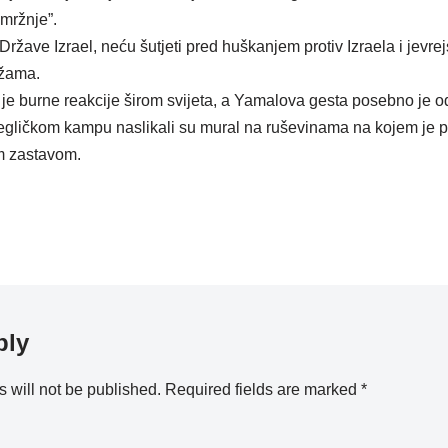
mržnje”.
ržave Izrael, neću šutjeti pred huškanjem protiv Izraela i jevr
ežama.
a je burne reakcije širom svijeta, a Yamalova gesta posebno je 
egličkom kampu naslikali su mural na ruševinama na kojem je p
m zastavom.
ply
 will not be published.
Required fields are marked
*