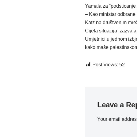
Yamala za “podsticanje 
– Kao ministar odbrane D
Katz na društvenim mr
Cijela situacija izazval
Umjetnici u jednom izbj
kako maše palestinsko
Post Views:
52
Leave a Re
Your email address