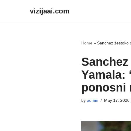
vizijaai.com
Skip
to
content
Home
»
Sanchez žestoko o
Sanchez 
Yamala: 
ponosni 
by
admin
May 17, 2026