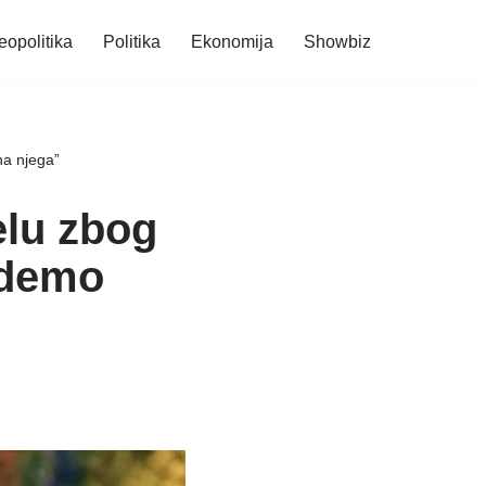
eopolitika
Politika
Ekonomija
Showbiz
na njega”
elu zbog
udemo