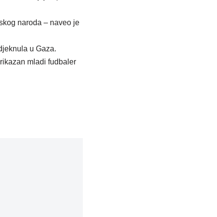
ejskog naroda – naveo je
odjeknula u Gaza.
rikazan mladi fudbaler