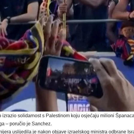
 izrazio solidarnost s Palestinom koju osjećaju milioni Španaca
a – poručio je Sanchez.
era uslijedila je nakon objave izraelskog ministra odbrane Israe