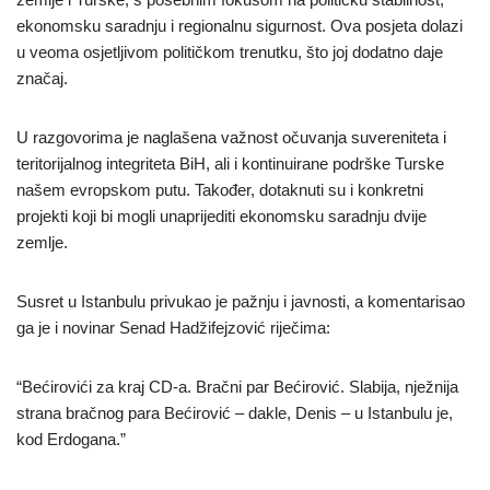
ekonomsku saradnju i regionalnu sigurnost. Ova posjeta dolazi
u veoma osjetljivom političkom trenutku, što joj dodatno daje
značaj.
U razgovorima je naglašena važnost očuvanja suvereniteta i
teritorijalnog integriteta BiH, ali i kontinuirane podrške Turske
našem evropskom putu. Također, dotaknuti su i konkretni
projekti koji bi mogli unaprijediti ekonomsku saradnju dvije
zemlje.
Susret u Istanbulu privukao je pažnju i javnosti, a komentarisao
ga je i novinar Senad Hadžifejzović riječima:
“Bećirovići za kraj CD-a. Bračni par Bećirović. Slabija, nježnija
strana bračnog para Bećirović – dakle, Denis – u Istanbulu je,
kod Erdogana.”