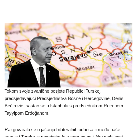
Tokom svoje zvanične posjete Republici Turskoj,
predsjedavajući Predsjedništva Bosne i Hercegovine, Denis
Bećirović, sastao se u Istanbulu s predsjednikom Recepom
Tayyipom Erdoğanom.
Razgovaralo se o jačanju bilateralnih odnosa između naše
zemlje i Turske, s posebnim fokusom na političku stabilnost,