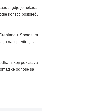
suaqu, gdje je nekada
le koristiti postojeću
.
a Grenlandu. Sporazum
 na toj teritoriji, a
eedham, koji pokušava
iplomatske odnose sa