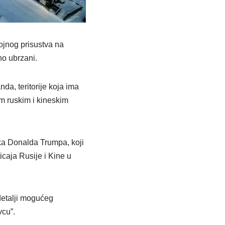
jnog prisustva na
no ubrzani.
da, teritorije koja ima
m ruskim i kineskim
ka Donalda Trumpa, koji
icaja Rusije i Kine u
detalji mogućeg
vcu”.