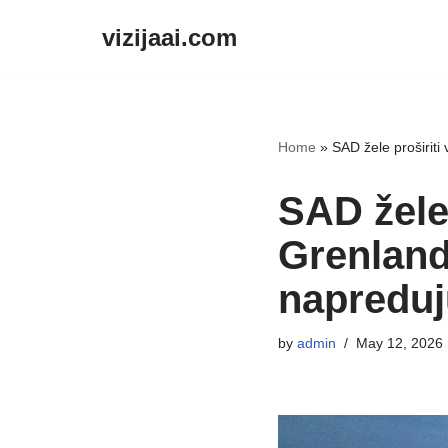
vizijaai.com
Skip
to
content
Home
»
SAD žele proširit
SAD žele 
Grenland
napreduj
by
admin
May 12, 2026