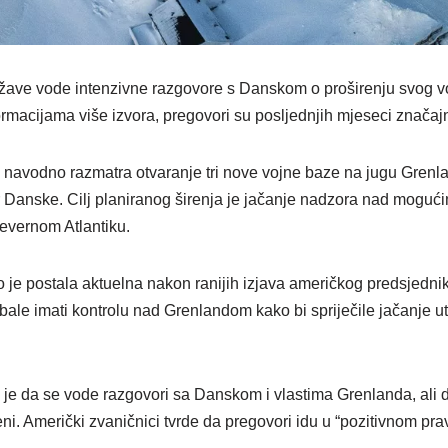
žave vode intenzivne razgovore s Danskom o proširenju svog vo
rmacijama više izvora, pregovori su posljednjih mjeseci značaj
 navodno razmatra otvaranje tri nove vojne baze na jugu Grenlan
 Danske. Cilj planiranog širenja je jačanje nadzora nad mogući
jevernom Atlantiku.
e postala aktuelna nakon ranijih izjava američkog predsjedni
bale imati kontrolu nad Grenlandom kako bi spriječile jačanje ut
o je da se vode razgovori sa Danskom i vlastima Grenlanda, ali 
i. Američki zvaničnici tvrde da pregovori idu u “pozitivnom pra