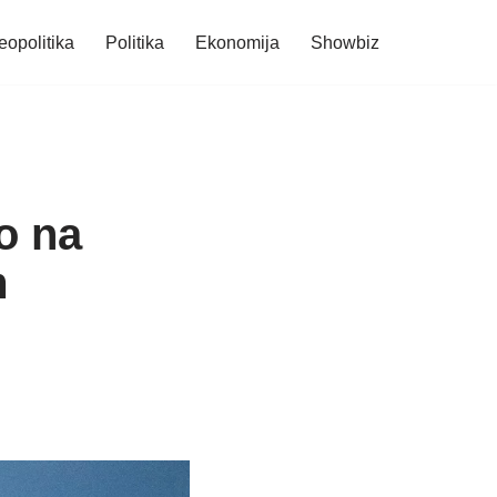
eopolitika
Politika
Ekonomija
Showbiz
o na
m