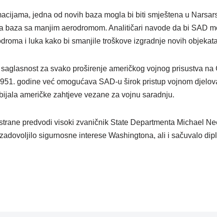
cijama, jedna od novih baza mogla bi biti smještena u Narsar
a baza sa manjim aerodromom. Analitičari navode da bi SAD mog
odroma i luka kako bi smanjile troškove izgradnje novih objekata
 saglasnost za svako proširenje američkog vojnog prisustva n
951. godine već omogućava SAD-u širok pristup vojnom djelovanju
ijala američke zahtjeve vezane za vojnu saradnju.
strane predvodi visoki zvaničnik State Departmenta Michael N
i zadovoljilo sigurnosne interese Washingtona, ali i sačuvalo d