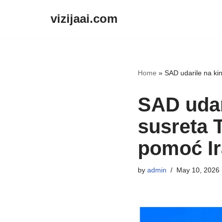
vizijaai.com
Skip
to
content
Home
»
SAD udarile na kin
SAD udar
susreta T
pomoć Ir
by
admin
May 10, 2026