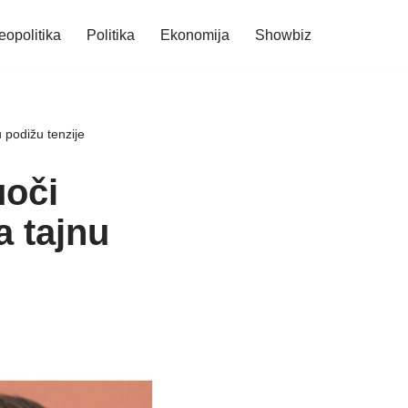
eopolitika
Politika
Ekonomija
Showbiz
 podižu tenzije
uoči
a tajnu