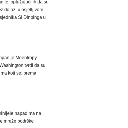
ije, optužujući ih da su
z dolazi u osjetljivom
sjednika Si Đinpinga u
ompanije Meentropy
Washington tvrdi da su
ima koji se, prema
prinijele napadima na
ire mreže podrške