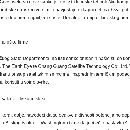
ave uvele su nove sankcije protiv tri kineske tehnološke kompan
podrške iranskim vojnim i obavještajnim kapacitetima. Ovaj pote
posredno pred najavljeni susret Donalda Trampa i kineskog pred
hnološke firme
kog State Departmenta, na listi sankcionisanih našle su se k
The Earth Eye te Chang Guang Satellite Technology Co., Ltd. 
ranu pristup satelitskim snimcima i naprednim tehničkim podac
koristiti u vojne svrhe.
tisak na Bliskom istoku
i korak dalje, navodeći da su ovakve aktivnosti potencijalno do
u Bliskog istoka. U Washingtonu tvrde da je riječ o nastavku š