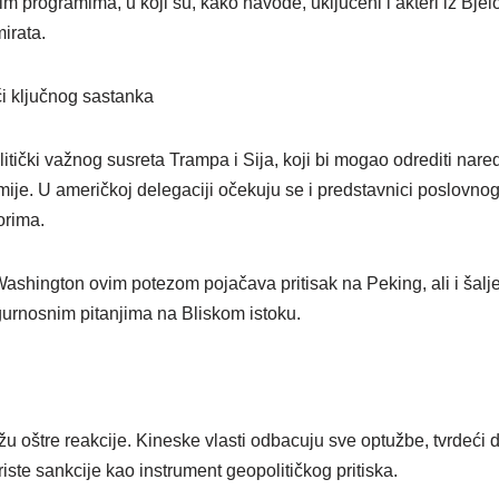
im programima, u koji su, kako navode, uključeni i akteri iz Bjelor
irata.
i ključnog sastanka
itički važnog susreta Trampa i Sija, koji bi mogao odrediti nar
ije. U američkoj delegaciji očekuju se i predstavnici poslovnog
orima.
Washington ovim potezom pojačava pritisak na Peking, ali i šalje
sigurnosnim pitanjima na Bliskom istoku.
žu oštre reakcije. Kineske vlasti odbacuju sve optužbe, tvrdeći 
ste sankcije kao instrument geopolitičkog pritiska.