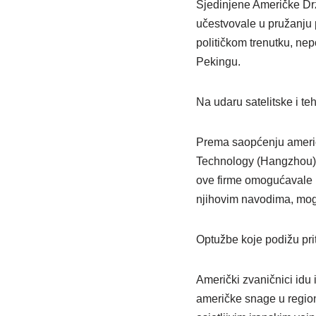
Sjedinjene Američke Drž
učestvovale u pružanju 
političkom trenutku, ne
Pekingu.
Na udaru satelitske i te
Prema saopćenju američ
Technology (Hangzhou), 
ove firme omogućavale I
njihovim navodima, mogu 
Optužbe koje podižu pri
Američki zvaničnici idu 
američke snage u region