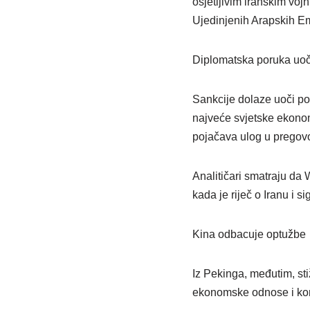
osjetljivim iranskim vojn
Ujedinjenih Arapskih Em
Diplomatska poruka uoč
Sankcije dolaze uoči pol
najveće svjetske ekonom
pojačava ulog u pregov
Analitičari smatraju da 
kada je riječ o Iranu i 
Kina odbacuje optužbe
Iz Pekinga, međutim, sti
ekonomske odnose i kori