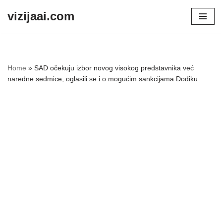
vizijaai.com
Skip
to
content
Home
»
SAD očekuju izbor novog visokog predstavnika već
naredne sedmice, oglasili se i o mogućim sankcijama Dodiku