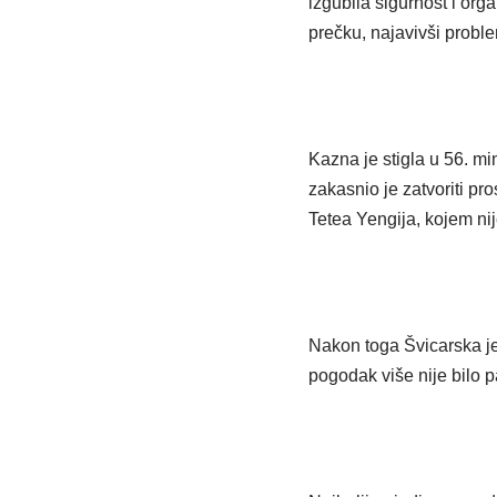
izgubila sigurnost i org
prečku, najavivši probl
Kazna je stigla u 56. m
zakasnio je zatvoriti pro
Tetea Yengija, kojem nij
Nakon toga Švicarska je u
pogodak više nije bilo 