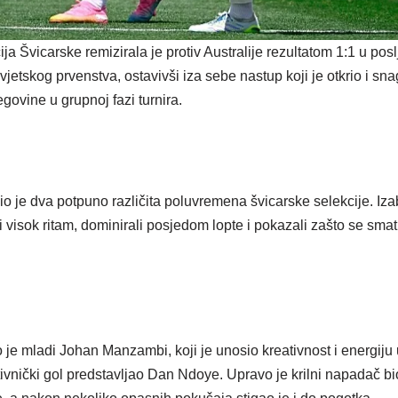
 Švicarske remizirala je protiv Australije rezultatom 1:1 u posl
jetskog prvenstva, ostavivši iza sebe nastup koji je otkrio i sna
govine u grupnoj fazi turnira.
o je dva potpuno različita poluvremena švicarske selekcije. Iza
visok ritam, dominirali posjedom lopte i pokazali zašto se smatr
e mladi Johan Manzambi, koji je unosio kreativnost i energiju u
tivnički gol predstavljao Dan Ndoye. Upravo je krilni napadač bi