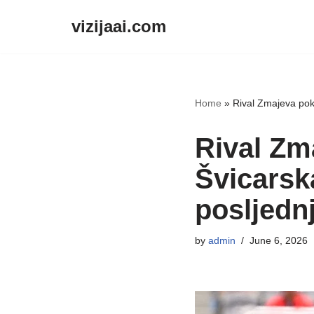
vizijaai.com
Skip
to
content
Home
»
Rival Zmajeva poka
Rival Zma
Švicarska
posljednj
by
admin
June 6, 2026