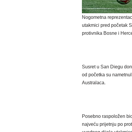
Nogometna reprezentacija
utakmici pred početak Sv
protivnika Bosne i Herce
Susret u San Diegu doni
od početka su nametnuli 
Australaca.
Posebno raspoložen bio j
najveću prijetnju po pro