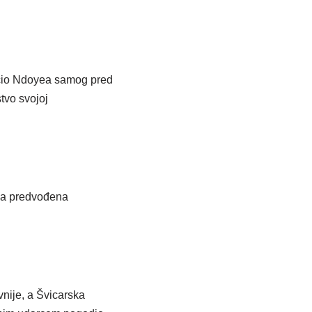
acio Ndoyea samog pred
tvo svojoj
ana predvođena
vnije, a Švicarska