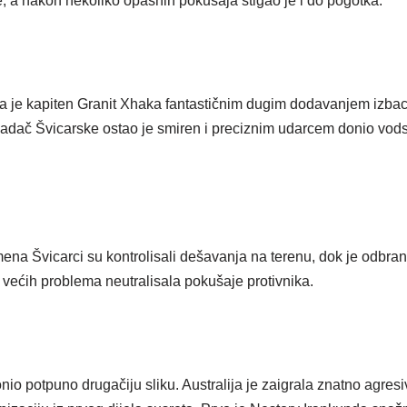
, a nakon nekoliko opasnih pokušaja stigao je i do pogotka.
ada je kapiten Granit Xhaka fantastičnim dugim dodavanjem izb
adač Švicarske ostao je smiren i preciznim udarcem donio vods
ena Švicarci su kontrolisali dešavanja na terenu, dok je odbr
ećih problema neutralisala pokušaje protivnika.
io potpuno drugačiju sliku. Australija je zaigrala znatno agresi