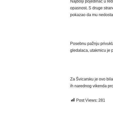
Najbolji pojedinac u re
opasnost. S druge stran
pokazao da mu nedostaju
Posebnu pažnju privukla
gledalaca, utakmicu je pr
Za Švicarsku je ovo bila
ih narednog vikenda pro
Post Views:
281