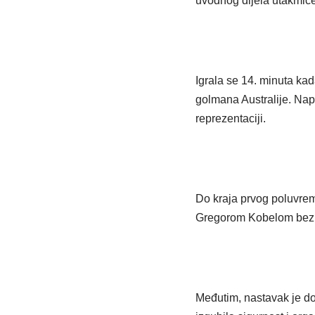
uvodnog dijela utakmice
Igrala se 14. minuta k
golmana Australije. Nap
reprezentaciji.
Do kraja prvog poluvrem
Gregorom Kobelom bez v
Međutim, nastavak je don