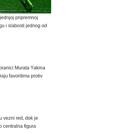
jednjoj pripremnoj
gu i slabosti jednog od
branici Murata Yakina
aju favoritima protiv
 vezni red, dok je
o centralna figura