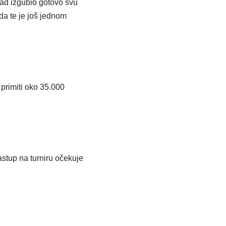
pad izgubio gotovo svu
a te je još jednom
primiti oko 35.000
astup na turniru očekuje