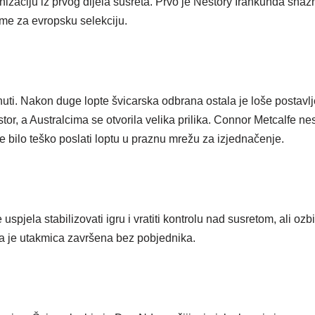
anizaciju iz prvog dijela susreta. Prvo je Nestory Irankunda sn
eme za evropsku selekciju.
inuti. Nakon duge lopte švicarska odbrana ostala je loše postav
stor, a Australcima se otvorila velika prilika. Connor Metcalfe n
e bilo teško poslati loptu u praznu mrežu za izjednačenje.
spjela stabilizovati igru i vratiti kontrolu nad susretom, ali ozbil
pa je utakmica završena bez pobjednika.