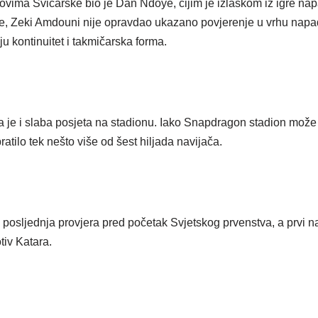
dovima Švicarske bio je Dan Ndoye, čijim je izlaskom iz igre na
e, Zeki Amdouni nije opravdao ukazano povjerenje u vrhu napad
 kontinuitet i takmičarska forma.
 je i slaba posjeta na stadionu. Iako Snapdragon stadion može 
atilo tek nešto više od šest hiljada navijača.
 posljednja provjera pred početak Svjetskog prvenstva, a prvi n
tiv Katara.