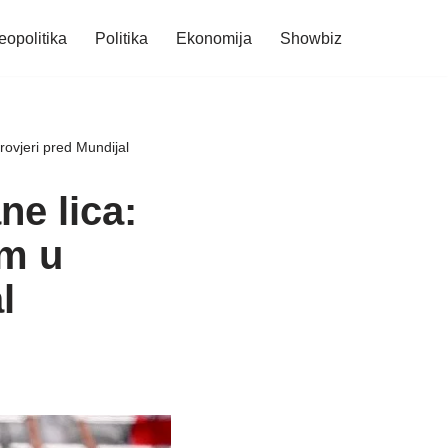
eopolitika
Politika
Ekonomija
Showbiz
rovjeri pred Mundijal
ne lica:
om u
l