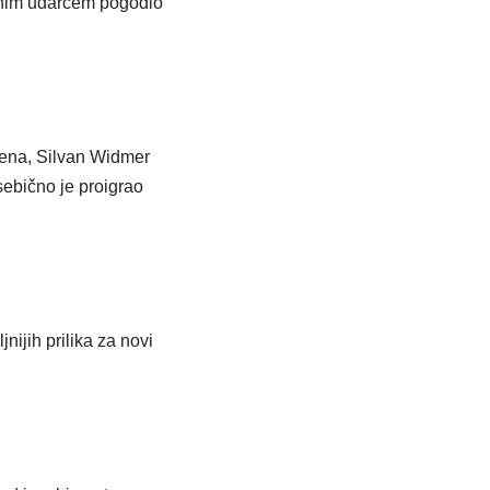
ažnim udarcem pogodio
ljena, Silvan Widmer
esebično je proigrao
jnijih prilika za novi