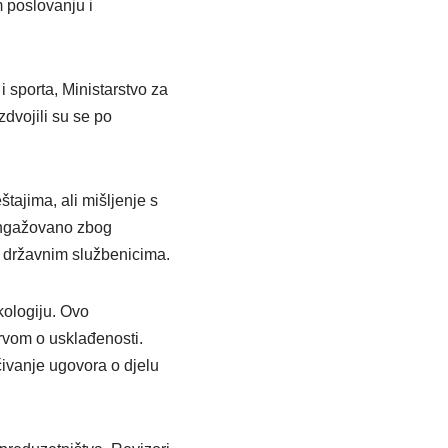
m poslovanju i
 sporta, Ministarstvo za
zdvojili su se po
štajima, ali mišljenje s
 angažovano zbog
o državnim službenicima.
kologiju. Ovo
ervom o usklađenosti.
ivanje ugovora o djelu