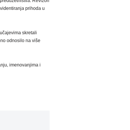
 preduzetništva. Revizori
videntiranja prihoda u
lučajevima skretali
no odnosilo na više
anju, imenovanjima i