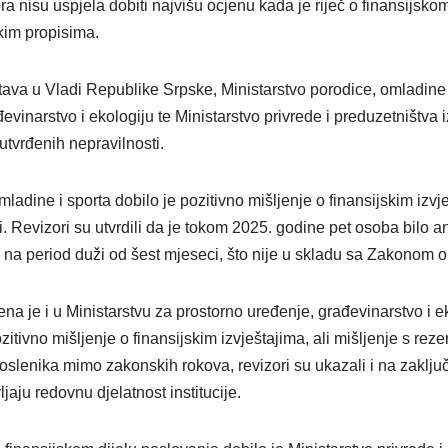
sora nisu uspjela dobiti najvišu ocjenu kada je riječ o finansijsko
kim propisima.
ava u Vladi Republike Srpske, Ministarstvo porodice, omladine i
evinarstvo i ekologiju te Ministarstvo privrede i preduzetništva i
utvrđenih nepravilnosti.
ladine i sporta dobilo je pozitivno mišljenje o finansijskim izvje
. Revizori su utvrdili da je tokom 2025. godine pet osoba bilo
a period duži od šest mjeseci, što nije u skladu sa Zakonom 
žena je i u Ministarstvu za prostorno uređenje, građevinarstvo i e
zitivno mišljenje o finansijskim izvještajima, ali mišljenje s rez
lenika mimo zakonskih rokova, revizori su ukazali i na zaključ
jaju redovnu djelatnost institucije.