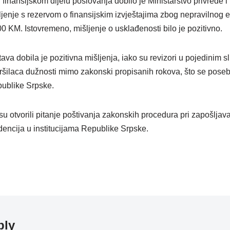
 finansijskom dijelu poslovanja dobilo je Ministarstvo privrede i
jenje s rezervom o finansijskim izvještajima zbog nepravilnog e
 KM. Istovremeno, mišljenje o usklađenosti bilo je pozitivno.
tava dobila je pozitivna mišljenja, iako su revizori u pojedinim s
šilaca dužnosti mimo zakonski propisanih rokova, što se poseb
publike Srpske.
u otvorili pitanje poštivanja zakonskih procedura pri zapošljav
dencija u institucijama Republike Srpske.
ply