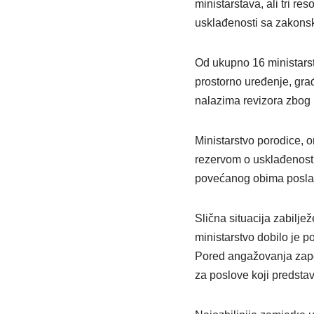
ministarstava, ali tri re
usklađenosti sa zakons
Od ukupno 16 ministarst
prostorno uređenje, građ
nalazima revizora zbog 
Ministarstvo porodice, om
rezervom o usklađenosti
povećanog obima posla n
Slična situacija zabilje
ministarstvo dobilo je po
Pored angažovanja zapos
za poslove koji predstavl