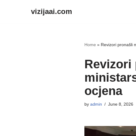
vizijaai.com
Skip
to
content
Home
»
Revizori pronašli n
Revizori 
ministars
ocjena
by
admin
June 8, 2026