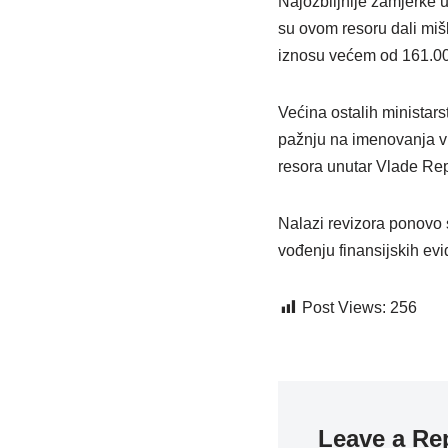
Najozbiljnije zamjerke u
su ovom resoru dali mišl
iznosu većem od 161.000
Većina ostalih ministars
pažnju na imenovanja vr
resora unutar Vlade Re
Nalazi revizora ponovo s
vođenju finansijskih evi
Post Views:
256
Leave a Re