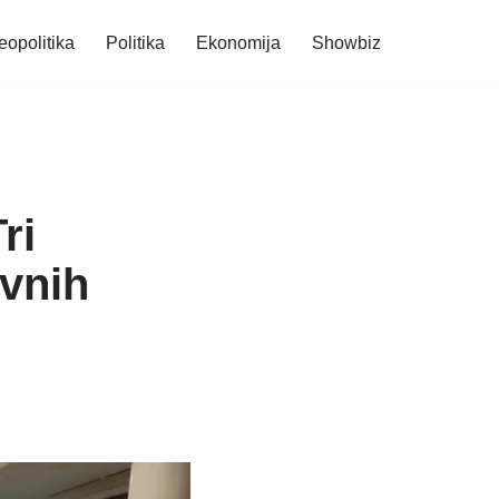
eopolitika
Politika
Ekonomija
Showbiz
ri
ivnih