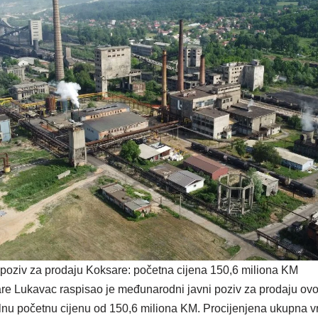
oziv za prodaju Koksare: početna cijena 150,6 miliona KM
are Lukavac raspisao je međunarodni javni poziv za prodaju ov
lnu početnu cijenu od 150,6 miliona KM. Procijenjena ukupna vr