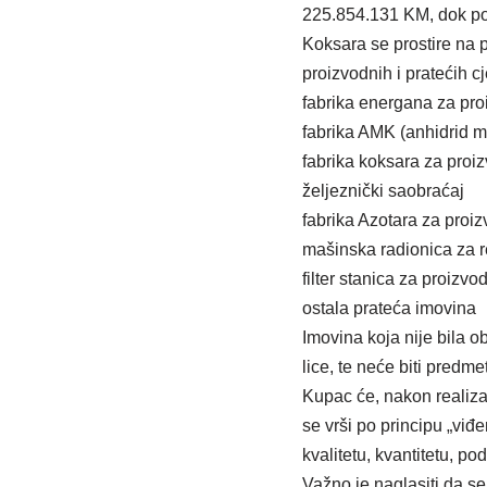
225.854.131 KM, dok po
Koksara se prostire na 
proizvodnih i pratećih c
fabrika energana za pro
fabrika AMK (anhidrid 
fabrika koksara za proi
željeznički saobraćaj
fabrika Azotara za proi
mašinska radionica za 
filter stanica za proizvod
ostala prateća imovina
Imovina koja nije bila
lice, te neće biti predme
Kupac će, nakon realizac
se vrši po principu „viđe
kvalitetu, kvantitetu, p
Važno je naglasiti da se 