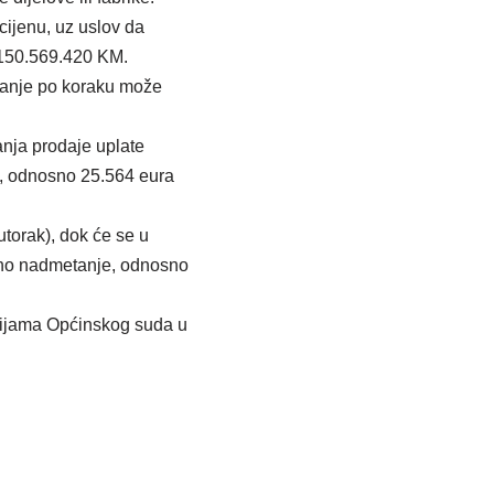
ijenu, uz uslov da
 150.569.420 KM.
ćanje po koraku može
anja prodaje uplate
M, odnosno 25.564 eura
utorak), dok će se u
javno nadmetanje, odnosno
rijama Općinskog suda u