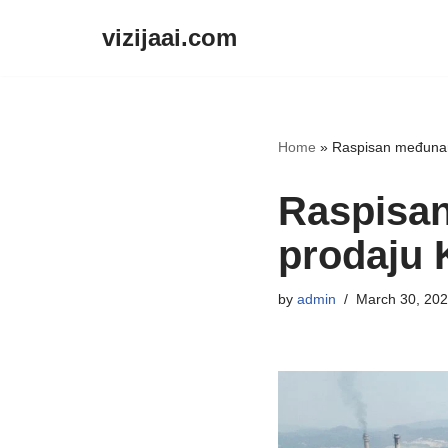
vizijaai.com
Skip
to
content
Home
»
Raspisan međunar
Raspisan
prodaju 
by
admin
March 30, 20