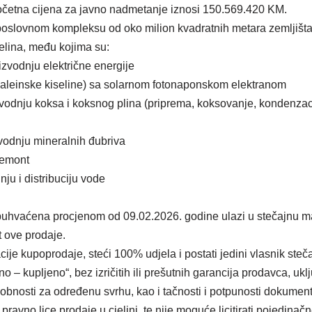
četna cijena za javno nadmetanje iznosi 150.569.420 KM.
poslovnom kompleksu od oko milion kvadratnih metara zemljišta
jelina, među kojima su:
izvodnju električne energije
maleinske kiseline) sa solarnom fotonaponskom elektranom
zvodnju koksa i koksnog plina (priprema, koksovanje, kondenzacij
zvodnju mineralnih đubriva
remont
nju i distribuciju vode
 obuhvaćena procjenom od 09.02.2026. godine ulazi u stečajnu 
t ove prodaje.
ije kupoprodaje, steći 100% udjela i postati jedini vlasnik ste
no – kupljeno“, bez izričitih ili prešutnih garancija prodavca, ukl
odobnosti za određenu svrhu, kao i tačnosti i potpunosti dokument
pravno lice prodaje u cjelini, te nije moguće licitirati pojedinačne