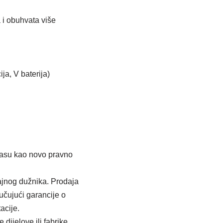
 i obuhvata više
a, V baterija)
masu kao novo pravno
čajnog dužnika. Prodaja
jučujući garancije o
acije.
 dijelove ili fabrike.