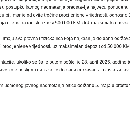
a u postupku javnog nadmetanja predstavlja najveću ponuđenu c
biti manje od dvije trećine procijenjene vrijednosti, odnosno
nja cijene na ročištu iznosi 500.000 KM, dok maksimalno pove
ji imaju sva pravna i fizička lica koja najkasnije do dana održav
 procijenjene vrijednosti, uz maksimalan depozit od 50.000 K
cije, ukoliko se šalje putem pošte, je 28. april 2026. godine (
rijave koje pristignu najkasnije do dana održavanja ročišta za 
em usmenog javnog nadmetanja bit će održano 5. maja u prosto