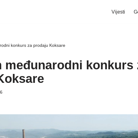
Vijesti
G
odni konkurs za prodaju Koksare
 međunarodni konkurs 
Koksare
26